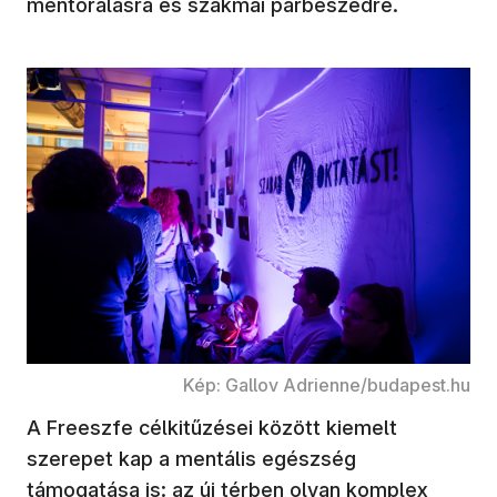
mentorálásra és szakmai párbeszédre.
Kép: Gallov Adrienne/budapest.hu
A Freeszfe célkitűzései között kiemelt
szerepet kap a mentális egészség
támogatása is: az új térben olyan komplex