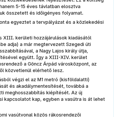
hanem 5-15 éves távlatban elosztva
suk összetett és időigényes folyamat.
vonta egyeztet a tervpályázat és a közlekedési
.
 XIII. kerületi hozzájárulások kiadásától
sbe adja) a már megtervezett Szegedi úti
szabbításával, a Nagy Lajos király útja,
tésével együtt. Így a XIII-XIV. kerület
osrendező a Göncz Árpád városközpont, az
ől közvetlenül elérhető lesz.
ból végzi el az M1 metró (kisföldalatti)
tását és akadálymentesítését, továbbá a
ti meghosszabbítás kiépítését. Az új
i kapcsolatot kap, egyben a vasútra is át lehet
rgomi vasútvonal közös rákosrendezői