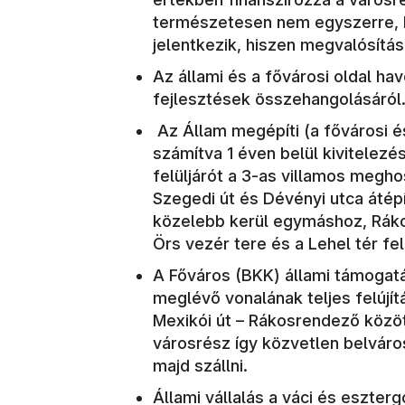
természetesen nem egyszerre, 
jelentkezik, hiszen megvalósítá
Az állami és a fővárosi oldal ha
fejlesztések összehangolásáról
Az Állam megépíti (a fővárosi és
számítva 1 éven belül kivitelezé
felüljárót a 3-as villamos meghos
Szegedi út és Dévényi utca átépí
közelebb kerül egymáshoz, Rák
Örs vezér tere és a Lehel tér fel
A Főváros (BKK) állami támogatás
meglévő vonalának teljes felújí
Mexikói út – Rákosrendező közöt
városrész így közvetlen belváros
majd szállni.
Állami vállalás a váci és eszte