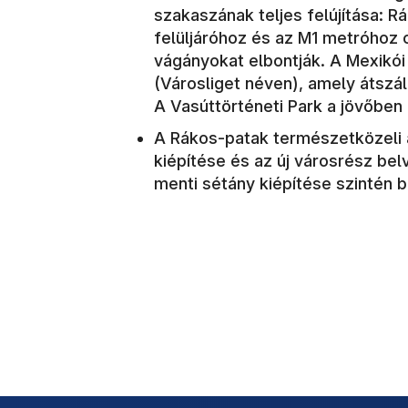
szakaszának teljes felújítása: R
felüljáróhoz és az M1 metróhoz 
vágányokat elbontják. A Mexikói 
(Városliget néven), amely átszál
A Vasúttörténeti Park a jövőben
A Rákos-patak természetközeli á
kiépítése és az új városrész bel
menti sétány kiépítése szintén b