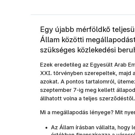
Egy újabb mérföldkő teljesült
Állam közötti megállapodás
szükséges közlekedési beru
Ezek eredetileg az Egyesült Arab Em
XXI. törvényben szerepeltek, majd a
azokat. A pontos tartalomról, üteme
szeptember 7-ig meg kellett állapod
állhatott volna a teljes szerződéstől.
Mi a megállapodás lényege? Mit nye
Az Állam írásban vállalta, hogy l
értékben finanszírozza a városr