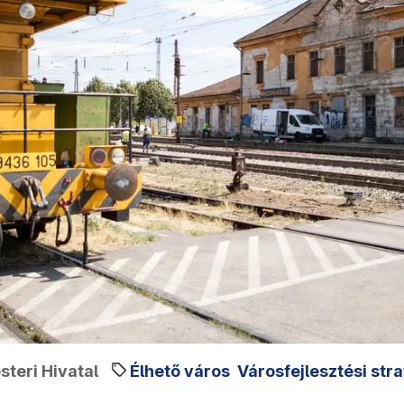
teri Hivatal
Élhető város
Városfejlesztési str