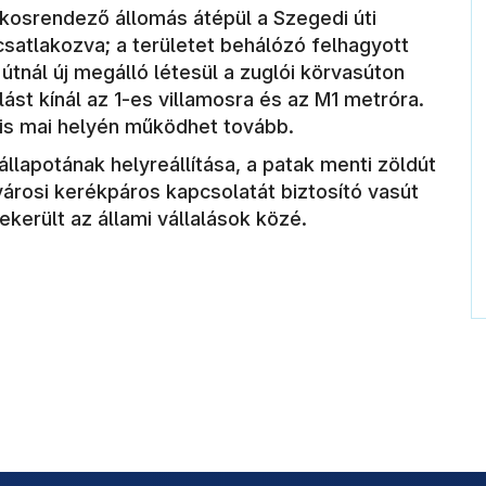
ákosrendező állomás átépül a Szegedi úti
csatlakozva; a területet behálózó felhagyott
útnál új megálló létesül a zuglói körvasúton
lást kínál az 1-es villamosra és az M1 metróra.
 is mai helyén működhet tovább.
llapotának helyreállítása, a patak menti zöldút
városi kerékpáros kapcsolatát biztosító vasút
ekerült az állami vállalások közé.