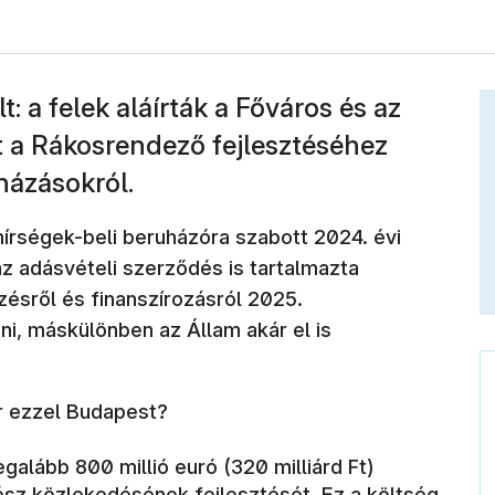
: a felek aláírták a Főváros és az
t a Rákosrendező fejlesztéséhez
házásokról.
írségek-beli beruházóra szabott 2024. évi
z adásvételi szerződés is tartalmazta
zésről és finanszírozásról 2025.
ni, máskülönben az Állam akár el is
r ezzel Budapest?
egalább 800 millió euró (320 milliárd Ft)
ész közlekedésének fejlesztését. Ez a költség