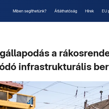
Miben segíthetünk?
Átláthatóság
Hírek
EU 
állapodás a rákosrendez
ódó infrastrukturális be