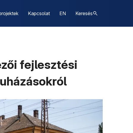
projektek
Kapcsolat
EN
Keresés
ői fejlesztési
ruházásokról