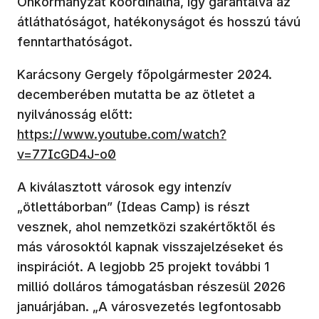
Önkormányzat koordinálná, így garantálva az
átláthatóságot, hatékonyságot és hosszú távú
fenntarthatóságot.
Karácsony Gergely főpolgármester 2024.
decemberében mutatta be az ötletet a
nyilvánosság előtt:
https://www.youtube.com/watch?
v=77IcGD4J-o0
A kiválasztott városok egy intenzív
„ötlettáborban” (Ideas Camp) is részt
vesznek, ahol nemzetközi szakértőktől és
más városoktól kapnak visszajelzéseket és
inspirációt. A legjobb 25 projekt további 1
millió dolláros támogatásban részesül 2026
januárjában. „A városvezetés legfontosabb