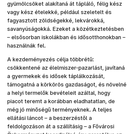
gyümölcsöket alakítaná át tápláló, félig kész
vagy kész ételekké, például szeletelt és
fagyasztott zöldségekké, lekvárokká,
savanyúságokká. Ezeket a közétkeztetésben
– elsősorban iskolákban és idősotthonokban –
használnák fel.
A kezdeményezés célja többrétű:
csökkentené az élelmiszer-pazarlást, javítaná
a gyermekek és idősek táplálkozását,
támogatná a körkörös gazdaságot, és növelné
a helyi termelők bevételeit azáltal, hogy
piacot teremt a korábban eladhatatlan, de
még jó minőségű terményeknek. A teljes
ellátási láncot – a beszerzéstől a
feldolgozáson át a szállításig – a Fővárosi