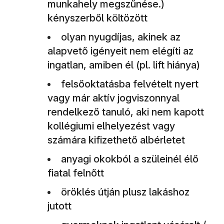
munkahely megszűnése.)
kényszerből költözött
olyan nyugdíjas, akinek az
alapvető igényeit nem elégíti az
ingatlan, amiben él (pl. lift hiánya)
felsőoktatásba felvételt nyert
vagy már aktív jogviszonnyal
rendelkező tanuló, aki nem kapott
kollégiumi elhelyezést vagy
számára kifizethető albérletet
anyagi okokból a szüleinél élő
fiatal felnőtt
öröklés útján plusz lakáshoz
jutott