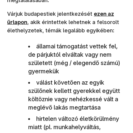
megtalálásában.
Várjuk budapestiek jelentkezését
ezen az
űrlapon
, akik érintettek lehetnek a felsorolt
élethelyzetek, témák legalább egyikében:
államai támogatást vettek fel,
de párjuktól elváltak vagy nem
született (még / elegendő számú)
gyermekük
válást követően az egyik
szülőnek kellett gyerekkel együtt
költöznie vagy nehézkessé vált a
meglévő lakás megtartása
hirtelen változó életkörülmény
miatt (pl. munkahelyváltás,