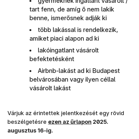
gyermeknek ingatlant vásárolt /
tart fenn, de amíg ő nem lakik
benne, ismerősnek adják ki
több lakással is rendelkezik,
amiket piaci alapon ad ki
lakóingatlant vásárolt
befektetésként
Airbnb-lakást ad ki Budapest
belvárosában vagy ilyen céllal
vásárolt lakást
Várjuk az érintettek jelentkezését egy rövid
beszélgetésre
ezen az űrlapon
2025.
augusztus 16-ig.