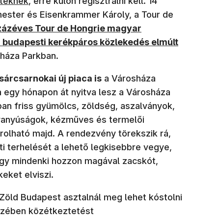
tteknek
, erre külön regisztrálni kell. 14
ester és Eisenkrammer Károly, a Tour de
 ablakban nyílik meg)
zázéves Tour de Hongrie magyar
a budapesti kerékpáros közlekedés elmúlt
háza Parkban.
árcsarnokai új piaca is
a Városháza
 egy hónapon át nyitva lesz a Városháza
ban friss gyümölcs, zöldség, aszalványok,
savanyúságok, kézműves és termelői
olható majd. A rendezvény törekszik rá,
 terhelését a lehető legkisebbre vegye,
hogy mindenki hozzon magával zacskót,
eket elviszi.
 Zöld Budapest asztalnál meg lehet kóstolni
észében közétkeztetést