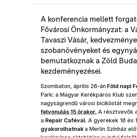
A konferencia mellett forgat
Fővárosi Önkormányzat: a V
Tavaszi Vásár, kedvezménye
szobanövényeket és egynyári
bemutatkoznak a Zöld Buda
kezdeményezései.
Szombaton, április 26-án
Föld napi 
Park: a Magyar Kerékpáros Klub szer
nagyságrendű városi biciklistát me
felvonulás 15 órakor.
A résztvevők az
a
Repair Caféval.
A gyerekek 10 és 
gyakorolhatnak
a Merlin Színház elő