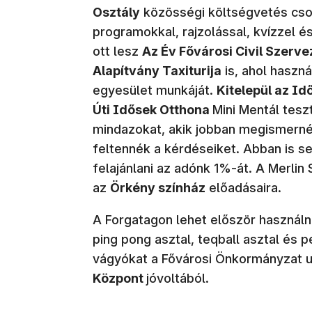
Osztály
közösségi költségvetés cso
programokkal, rajzolással, kvízzel
ott lesz
Az Év Fővárosi Civil Szerv
Alapítvány Taxiturija
is, ahol haszná
egyesület munkáját.
Kitelepül az Id
Úti Idősek Otthona
Mini Mentál teszt
mindazokat, akik jobban megismernék
feltennék a kérdéseiket. Abban is s
felajánlani az adónk 1%-át.
A Merlin 
az
Örkény színház
előadásaira.
A Forgatagon lehet először használn
ping pong asztal, teqball asztal és p
vágyókat a Fővárosi Önkormányzat u
Központ
jóvoltából.