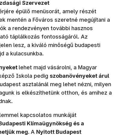
azdasági Szervezet
érjére épülő menüsorát, amely részét
ek mentén a Főváros szeretné megújítani a
tók a rendezvényen további hasznos
ható táplálkozás fontosságáról. Az
jelen lesz, a kiváló minőségű budapesti
ajd a kulacsunkba.
ényeket
lehet majd vásárolni, a Magyar
képző Iskola pedig
szobanövényeket árul
Budapest asztalánál meg lehet nézni, milyen
gunk is elkészíthetünk otthon, és amihez a
adnak.
lemmel kapcsolatos munkáját
Budapesti Klímaügynökség és a
hetjük meg.
A
Nyitott Budapest