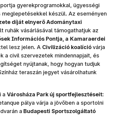
portja gyerekprogramokkal, ügyességi
 és meglepetésekkel készül. Az eseményen
ezete díját elnyerő Adománytaxi
lt ruhák vásárlásával támogathatjuk az
ősek Információs Pontja, a
Kamaraerdei
tel lesz jelen. A
Civilizáció koalíció
várja
 a civil szervezetek mindennapjait, és
egítséget nyújtanak, hogy hogyan tudjuk
Színház teraszán jegyet vásárolhatunk
i a
Városháza Park új sportfejlesztéseit
:
etanque pálya várja a jövőben a sportolni
dvarán a
Budapesti Sportszolgáltató