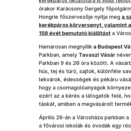
kerékpáros oktatótúra is indul felnő
órakor Karácsony Gergely főpolgárm
(új
Hongrie főszervezője nyitja meg
a s
kerékpáros körversenyt, valamint 
150 évét bemutató kiállítást
a Város
Hamarosan megnyílik
a Budapest Vás
Parkban, amely
Tavaszi Vásár
néven
Parkban 9 és 20 óra között. A vásár
hús, tej és túró, sajtok, különféle 
lekvárok, édességek és pékáru vásár
hogy a csomagolóanyagok környezeti
ezért az a kérés a látogatók felé, 
táskát, amiben a megvásárolt termék
Április 26-án a Városháza parkban a
a fővárosi iskolák és óvodák egy r