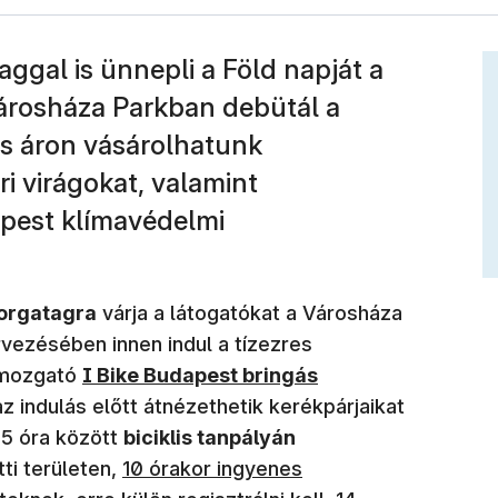
aggal is ünnepli a Föld napját a
árosháza Parkban debütál a
s áron vásárolhatunk
 virágokat, valamint
pest klímavédelmi
Forgatagra
várja a látogatókat a Városháza
vezésében innen indul a tízezres
(új ablakban nyílik meg)
gmozgató
I Bike Budapest bringás
 indulás előtt átnézethetik kerékpárjaikat
15 óra között
biciklis tanpályán
(új ablakban nyílik meg)
tti területen,
10 órakor ingyenes