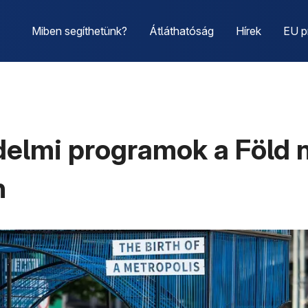
Miben segíthetünk?
Átláthatóság
Hírek
EU p
delmi programok a Föld 
n