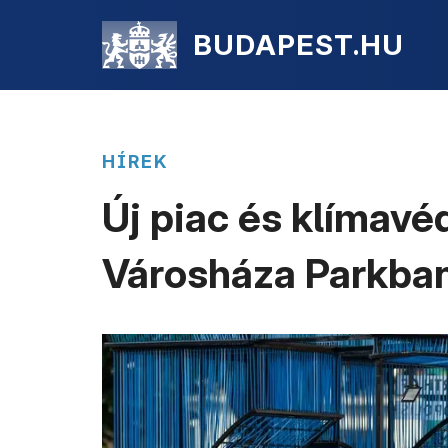
BUDAPEST.HU
HÍREK
Új piac és klímavé
Városháza Parkba