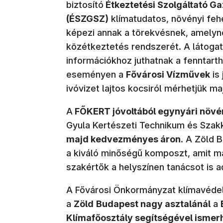
biztosító
Étkeztetési Szolgáltató G
(ÉSZGSZ)
klímatudatos, növényi feh
képezi annak a törekvésnek, amelyn
közétkeztetés rendszerét. A látoga
információkhoz juthatnak a fenntart
eseményen a
Fővárosi Vízművek
is 
ivóvizet lajtos kocsiról mérhetjük m
A
FŐKERT jóvoltából egynyári növ
Gyula Kertészeti Technikum és Szak
majd kedvezményes áron
. A Zöld 
a kiváló minőségű komposzt, amit ma
szakértők a helyszínen tanácsot is 
A Fővárosi Önkormányzat klímavéde
a
Zöld
Budapest nagy asztalánál
a
Klímafőosztály segítségével ismer