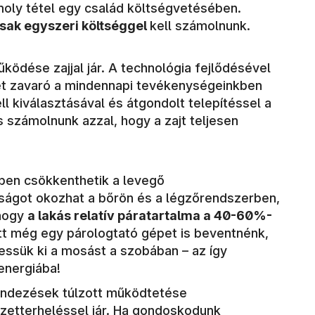
moly tétel egy család költségvetésében.
sak egyszeri költséggel
kell számolnunk.
ködése zajjal jár. A technológia fejlődésével
het zavaró a mindennapi tevékenységeinkben
l kiválasztásával és átgondolt telepítéssel a
 számolnunk azzal, hogy a zajt teljesen
ben csökkenthetik a levegő
ságot okozhat a bőrön és a légzőrendszerben,
 hogy
a lakás relatív páratartalma a 40-60%-
tt még egy párologtató gépet is beventnénk,
essük ki a mosást a szobában – az így
 energiába!
endezések túlzott működtetése
zetterheléssel jár. Ha gondoskodunk