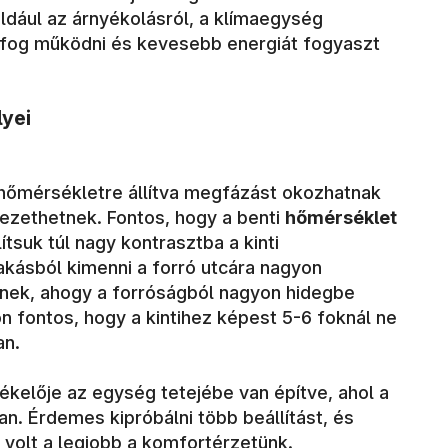
éldául az árnyékolásról, a klímaegység
fog működni és kevesebb energiát fogyaszt
lyei
 hőmérsékletre állítva megfázást okozhatnak
zethetnek. Fontos, hogy a benti
hőmérséklet
lítsuk túl nagy kontrasztba a kinti
akásból kimenni a forró utcára nagyon
nek, ahogy a forróságból nagyon hidegbe
 fontos, hogy a kintihez képest 5-6 foknál ne
an.
ékelője az egység tetejébe van építve, ahol a
. Érdemes kipróbálni több beállítást, és
 volt a legjobb a komfortérzetünk.