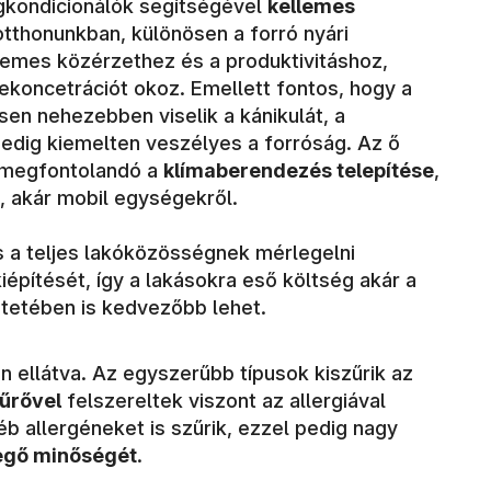
égkondicionálók segítségével
kellemes
otthonunkban, különösen a forró nyári
lemes közérzethez és a produktivitáshoz,
ekoncetrációt okoz. Emellett fontos, hogy a
sen nehezebben viselik a kánikulát, a
edig kiemelten veszélyes a forróság. Az ő
 megfontolandó a
klímaberendezés telepítése
,
ő, akár mobil egységekről.
a teljes lakóközösségnek mérlegelni
kiépítését, így a lakásokra eső költség akár a
ntetében is kedvezőbb lehet.
 ellátva. Az egyszerűbb típusok kiszűrik az
űrővel
felszereltek viszont az allergiával
éb allergéneket is szűrik, ezzel pedig nagy
evegő minőségét
.