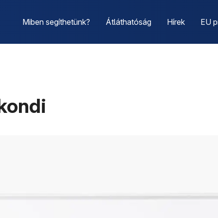
Miben segíthetünk?
Átláthatóság
Hírek
EU p
gkondi