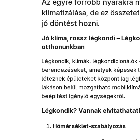
Az egyre forróbb nyarakra 
klimatizálása, de ez összete
jó döntést hozni.
Jó klíma, rossz légkondi – Légk
otthonunkban
Légkondik, klímák, légkondicionálók
berendezéseket, amelyek képesek le
léteznek épületeket központilag lég
lakáson belül mozgatható mobilklímák
beépítést igénylő egységekről.
Légkondik? Vannak elvitathatatl
Hőmérséklet-szabályozás