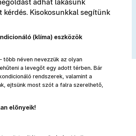
megoldást adhat lakásunk
tt kérdés. Kisokosunkkal segítünk
ondicionáló (klíma) eszközök
 – több néven nevezzük az olyan
hűteni a levegőt egy adott térben. Bár
kondicionáló rendszerek, valamint a
, ejtsünk most szót a falra szerelhető,
an előnyeik!