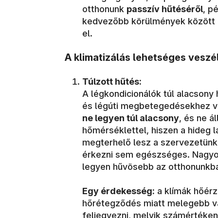
otthonunk
passzív hűtéséről
, p
kedvezőbb körülmények között 
el.
A klimatizálás lehetséges veszé
Túlzott hűtés:
A légkondicionálók túl alacsony
és légúti megbetegedésekhez ve
ne legyen túl alacsony
, és ne ál
hőmérséklettel, hiszen a hideg l
megterhelő lesz a szervezetünk
érkezni sem egészséges. Nagyon
legyen hűvösebb az otthonunkb
Egy érdekesség:
a klímák hőérz
hőrétegződés miatt melegebb van
feljegyezni, melyik számértéken