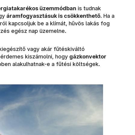
ergiatakarékos üzemmódban
is tudnak
így
áramfogyasztásuk is csökkenthető
. Ha a
ról kapcsoljuk be a klímát, hűvös lakás fog
dezés egész nap üzemelne.
iegészítő vagy akár fűtéskiváltó
 érdemes kiszámolni, hogy
gázkonvektor
en alakulhatnak-e a fűtési költségek.