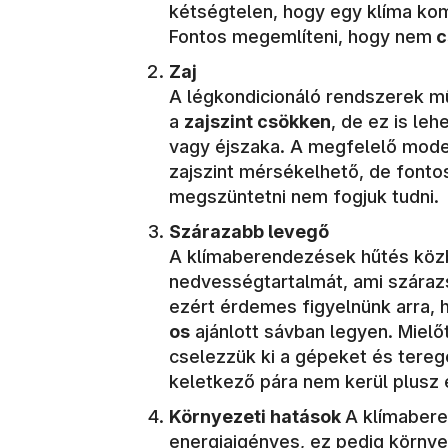
kétségtelen, hogy egy klíma ko
Fontos megemlíteni, hogy nem
c
Zaj
A légkondicionáló rendszerek mű
a
zajszint csökken
, de ez is le
vagy éjszaka. A megfelelő model
zajszint mérsékelhető, de fontos
megszüntetni nem fogjuk tudni.
Szárazabb levegő
A klímaberendezések hűtés köz
nedvességtartalmát, ami száraz
ezért érdemes figyelnünk arra,
os
ajánlott sávban legyen. Mielő
cselezzük ki a gépeket és tereg
keletkező pára nem kerül plusz
Környezeti hatások
A klímaber
energiaigényes, ez pedig környe