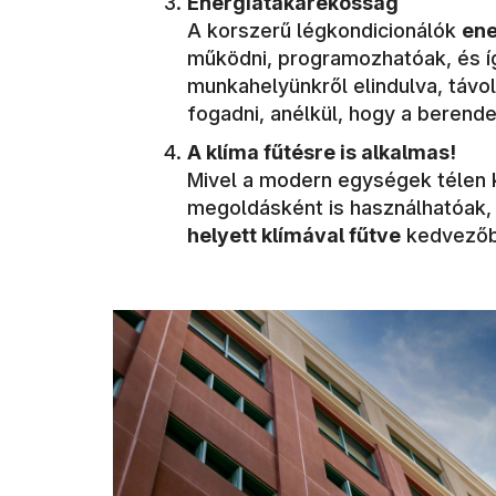
Energiatakarékosság
A korszerű légkondicionálók
en
működni, programozhatóak, és 
munkahelyünkről elindulva, távol
fogadni, anélkül, hogy a beren
A klíma fűtésre is alkalmas!
Mivel a modern egységek télen k
megoldásként is használhatóak,
helyett klímával fűtve
kedvezőbb