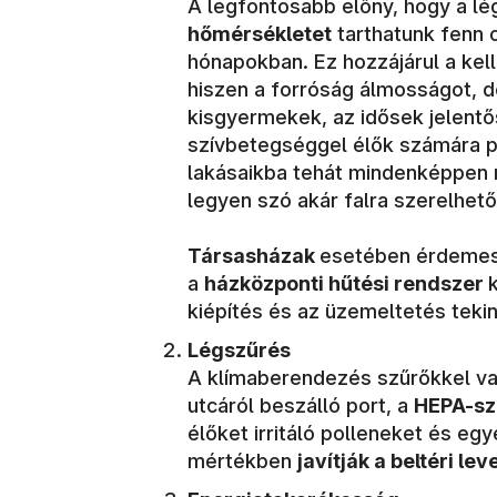
A legfontosabb előny, hogy a l
hőmérsékletet
tarthatunk fenn 
hónapokban. Ez hozzájárul a kel
hiszen a forróság álmosságot, d
kisgyermekek, az idősek jelentő
szívbetegséggel élők számára p
lakásaikba tehát mindenképpen
legyen szó akár falra szerelhet
Társasházak
esetében érdemes 
a
házközponti hűtési rendszer
kiépítés és az üzemeltetés teki
Légszűrés
A klímaberendezés szűrőkkel van
utcáról beszálló port, a
HEPA-sz
élőket irritáló polleneket és egy
mértékben
javítják a beltéri l