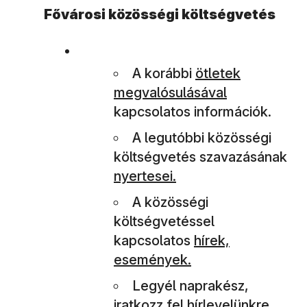
Fővárosi közösségi költségvetés
(új ablakban nyíli
A korábbi
ötletek
megvalósulásával
kapcsolatos információk.
A legutóbbi közösségi
(új
költségvetés szavazásának
nyertesei.
A közösségi
költségvetéssel
(új ablakban nyíli
kapcsolatos
hírek,
események.
Legyél naprakész,
iratkozz fel
hírlevelünkre.