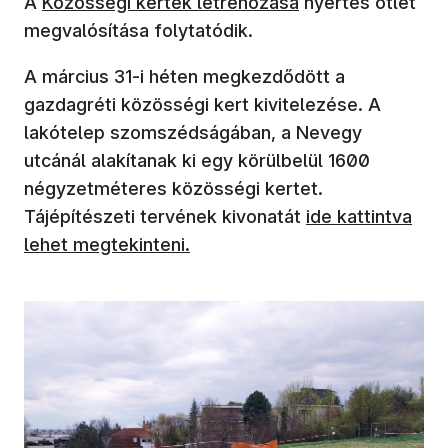
A
Közösségi kertek létrehozása
nyertes ötlet
megvalósítása folytatódik.
A március 31-i héten megkezdődött a
gazdagréti közösségi kert kivitelezése. A
lakótelep szomszédságában, a Nevegy
utcánál alakítanak ki egy körülbelül 1600
négyzetméteres közösségi kertet.
(új ablakban nyíl
Tájépítészeti tervének kivonatát
ide kattintva
lehet megtekinteni.