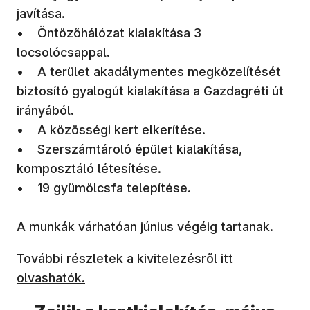
javítása.
• Öntözőhálózat kialakítása 3
locsolócsappal.
• A terület akadálymentes megközelítését
biztosító gyalogút kialakítása a Gazdagréti út
irányából.
• A közösségi kert elkerítése.
• Szerszámtároló épület kialakítása,
komposztáló létesítése.
• 19 gyümölcsfa telepítése.
A munkák várhatóan június végéig tartanak.
(új ablakban ny
További részletek a kivitelezésről
itt
olvashatók.