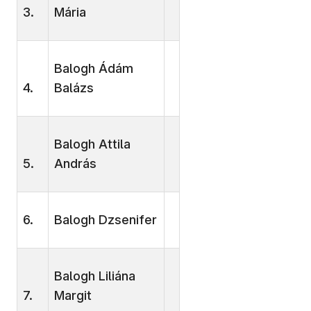
3.
Mária
Balogh Ádám
4.
Balázs
Balogh Attila
5.
András
6.
Balogh Dzsenifer
Balogh Liliána
7.
Margit