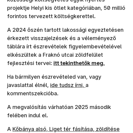
projektje Helyi kis ötlet kategóriában, 50 millió
forintos tervezett költségkerettel.
A 2024 őszén tartott lakossági egyeztetésen
érkezett visszajelzések és a véleményező
táblára írt észrevételek figyelembevételével
elkészültek a Fraknó utcai zöldfelület
(új ablakban nyílik meg)
fejlesztési tervei:
itt tekinthetők meg.
Ha bármilyen észrevételed van, vagy
(új ablakban nyílik meg)
javaslattal élnél,
ide tudsz írni,
a
kommentszekcióba.
A megvalósítás várhatóan 2025 második
felében indul el.
(új ablakban nyílik meg)
A
Kőbánya alsó, Liget tér fásítása, zöldítése