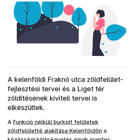
A kelenföldi Fraknó utca zöldfelület-
fejlesztési tervei és a Liget tér
zöldítésének kiviteli tervei is
elkészültek.
(új ablakban nyílik meg)
A
Funkció nélküli burkolt felületek
zöldfelületté alakítása Kelenföldön
a
közösségi költségvetés egyik nyertes