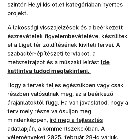
szintén Helyi kis ötlet kategóriában nyertes
projekt.
A lakossági visszajelzések és a beérkezett
észrevételek figyelembevételével készültek
el a Liget tér zöldítésének kiviteli tervei. A
szabadtér-építészeti tervlapot, a
(új ablakban n
metszetrajzot és a műszaki leírást
ide
kattintva tudod megtekinteni.
Hogy a tervek teljes egészükben vagy csak
részben valósulnak meg, az a beérkező
árajánlatoktól függ. Ha van javaslatod, hogy a
terv mely része valósuljon meg
(új ablakban nyílik meg)
mindenképpen,
írd meg a fejlesztés
adatlapján, a kommentszekcióban.
A
véleményeket 2025. február 28-ig várjuk.