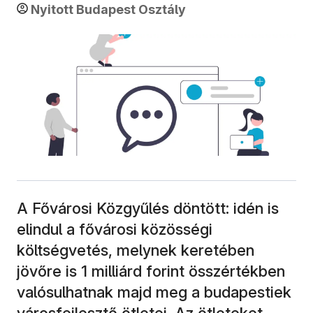
Nyitott Budapest Osztály
A Fővárosi Közgyűlés döntött: idén is
elindul a fővárosi közösségi
költségvetés, melynek keretében
jövőre is 1 milliárd forint összértékben
valósulhatnak majd meg a budapestiek
városfejlesztő ötletei. Az ötleteket