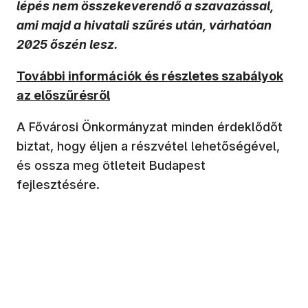
lépés nem összekeverendő a szavazással,
ami majd a hivatali szűrés után, várhatóan
2025 őszén lesz.
(új ablakban nyílik meg)
További információk és részletes szabályok
az előszűrésről
A Fővárosi Önkormányzat minden érdeklődőt
biztat, hogy éljen a részvétel lehetőségével,
és ossza meg ötleteit Budapest
fejlesztésére.