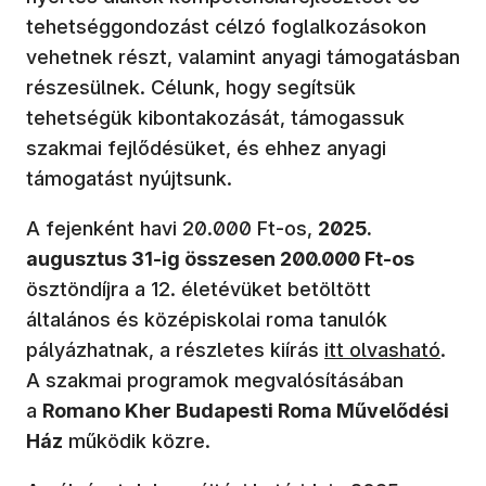
tehetséggondozást célzó foglalkozásokon
vehetnek részt, valamint anyagi támogatásban
részesülnek. Célunk, hogy segítsük
tehetségük kibontakozását, támogassuk
szakmai fejlődésüket, és ehhez anyagi
támogatást nyújtsunk.
A fejenként havi 20.000 Ft-os,
2025.
augusztus 31-ig összesen 200.000 Ft-os
ösztöndíjra a 12. életévüket betöltött
általános és középiskolai roma tanulók
(új ablakban nyíl
pályázhatnak, a részletes kiírás
itt olvasható
.
A szakmai programok megvalósításában
a
Romano Kher Budapesti Roma Művelődési
Ház
működik közre.