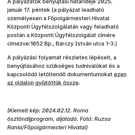
A pályázatok benyújtási határideje 2025.
január 17. péntek (a pályázat leadható
személyesen a Főpolgármesteri Hivatal
Központi Ügyfélszolgálatán vagy feladható
postán a Központi Ügyfélszolgálat címére
címezve:1052 Bp., Bárczy István utca 1-3.)
A pályázási folyamat részletes lépéseit, a
benyújtásához szükséges tudnivalókat és a
(új abla
kapcsolódó letöltendő dokumentumokat
ezen
az oldalon gyűjtöttük össze
.
(Kiemelt kép: 2024.02.12. Roma
ösztöndíjprogram, díjátadó. Fotó: Ruzsa
Rania/Főpolgármesteri Hivatal)