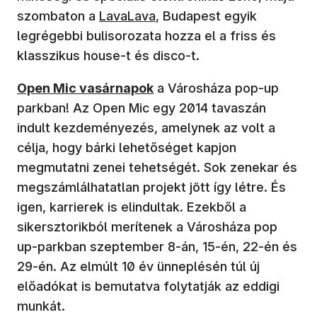
szombaton a
LavaLava
, Budapest egyik
legrégebbi bulisorozata hozza el a friss és
klasszikus house-t és disco-t.
Open Mic vasárnapok
a Városháza pop-up
parkban! Az Open Mic egy 2014 tavaszán
indult kezdeményezés, amelynek az volt a
célja, hogy bárki lehetőséget kapjon
megmutatni zenei tehetségét. Sok zenekar és
megszámlálhatatlan projekt jött így létre. És
igen, karrierek is elindultak. Ezekből a
sikersztorikból merítenek a Városháza pop
up-parkban szeptember 8-án, 15-én, 22-én és
29-én. Az elmúlt 10 év ünneplésén túl új
előadókat is bemutatva folytatják az eddigi
munkát.