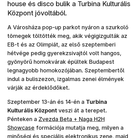
house és disco bulik a Turbina Kulturális
Központ jóvoltából.
A Városháza pop-up parkot nyáron a szurkoló
tömegek töltötték meg, akik végigizgulták az
EB-t és az Olimpiát, az első szeptemberi
hétvége pedig gyerekzsivajtól volt hangos,
gyönyörű homokvárak épültek Budapest
legnagyobb homokozójában. Szeptembertől
indul a buliszezon, izgalmas zenei élmények
várják az érdeklődőket.
Szeptember 13-án és 14-én a
Turbina
Kulturális Központ
veszi át a terepet.
Pénteken a
Zvezda Beta + Naga H2H
Showcase
formációja mutatja meg, milyen a
minőségi és speciális elektronikus zene, majd