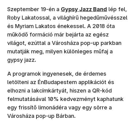
Szeptember 19-én a
Gypsy Jazz Band
lép fel,
Roby Lakatossal, a világhírű hegedűművésszel
és Myriam Lakatos énekessel. A 2018 óta
működő formáció már bejárta az egész
világot, ezúttal a Városháza pop-up parkban
mutatják meg, milyen különleges műfaj a
gypsy jazz.
A programok ingyenesek, de érdemes
letölteni az ÉnBudapestem applikációt és
elhozni a lakcímkártyát, hiszen a QR-kód
felmutatásával 10% kedvezményt kaphatunk
egy frissítő limonádéra vagy egy sörre a
Városháza pop-up Bárban.