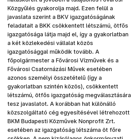
Közgyűlés gyakorolja majd. Ezen felül a
javaslata szerint a BKV igazgatóságának
feladatait a BKK csökkentett létszámú, ötfős
igazgatósága látja majd el, így a gyakorlatban
a két közlekedési vállalat közös
igazgatósággal működik tovább. A
főpolgármester a Fővárosi Vízművek és a
Fővárosi Csatornázási Művek esetében
azonos személyi összetételű (így a
gyakorlatban szintén közös), csökkentett
létszámú, ötfős igazgatóság megválasztására
tesz javaslatot. A korábban hat különálló
közszolgáltató cég egyesítésével létrehozott
BKM Budapesti Közművek Nonprofit Zrt.
esetében az igazgatóság létszáma öt főre
csökken. A nem kizárólagos önkormányzati