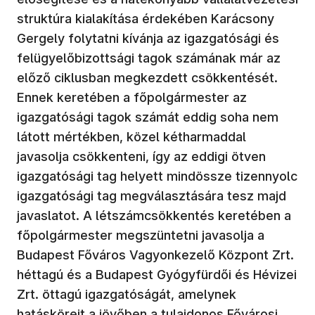
struktúra kialakítása érdekében Karácsony
Gergely folytatni kívánja az igazgatósági és
felügyelőbizottsági tagok számának már az
előző ciklusban megkezdett csökkentését.
Ennek keretében a főpolgármester az
igazgatósági tagok számát eddig soha nem
látott mértékben, közel kétharmaddal
javasolja csökkenteni, így az eddigi ötven
igazgatósági tag helyett mindössze tizennyolc
igazgatósági tag megválasztására tesz majd
javaslatot. A létszámcsökkentés keretében a
főpolgármester megszüntetni javasolja a
Budapest Főváros Vagyonkezelő Központ Zrt.
héttagú és a Budapest Gyógyfürdői és Hévizei
Zrt. öttagú igazgatóságát, amelynek
hatásköreit a jövőben a tulajdonos Fővárosi