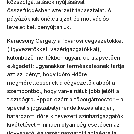
közszolgáltatások nyújtásával
összefüggésben szerzett tapasztalat. A
pályázóknak önéletrajzot és motivációs
levelet kell benyújtaniuk.
Karácsony Gergely a fővárosi cégvezetőkkel
(ügyvezetőkkel, vezérigazgatókkal),
különböző mértékben ugyan, de alapvetően
elégedett; ugyanakkor természetesnek tartja
azt az igényt, hogy időről-időre
megmérettessenek a cégvezetők abból a
szempontból, hogy van-e náluk jobb jelölt a
tisztségre. Éppen ezért a főpolgármester – a
speciális jogszabályi rendelkezés alapján,
határozott időre kinevezett színházigazgatók
kivételével – minden olyan cég esetében az
ügyvezetői és vezérigazgatói tisztségre is