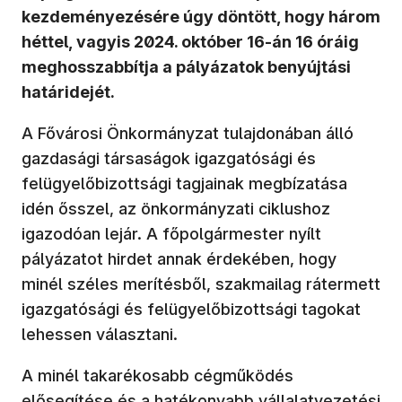
kezdeményezésére úgy döntött, hogy három
héttel, vagyis 2024. október 16-án 16 óráig
meghosszabbítja a pályázatok benyújtási
határidejét.
A Fővárosi Önkormányzat tulajdonában álló
gazdasági társaságok igazgatósági és
felügyelőbizottsági tagjainak megbízatása
idén ősszel, az önkormányzati ciklushoz
igazodóan lejár. A főpolgármester nyílt
pályázatot hirdet annak érdekében, hogy
minél széles merítésből, szakmailag rátermett
igazgatósági és felügyelőbizottsági tagokat
lehessen választani.
A minél takarékosabb cégműködés
elősegítése és a hatékonyabb vállalatvezetési