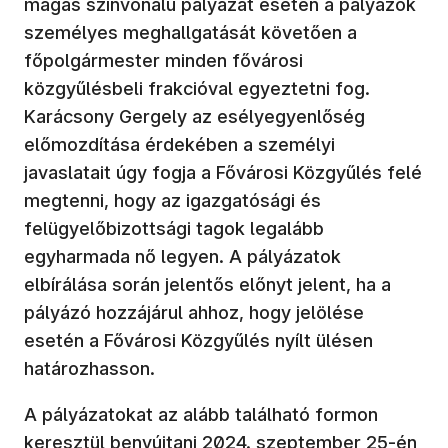
magas színvonalú pályázat esetén a pályázók
személyes meghallgatását követően a
főpolgármester minden fővárosi
közgyűlésbeli frakcióval egyeztetni fog.
Karácsony Gergely az esélyegyenlőség
előmozdítása érdekében a személyi
javaslatait úgy fogja a Fővárosi Közgyűlés felé
megtenni, hogy az igazgatósági és
felügyelőbizottsági tagok legalább
egyharmada nő legyen. A pályázatok
elbírálása során jelentős előnyt jelent, ha a
pályázó hozzájárul ahhoz, hogy jelölése
esetén a Fővárosi Közgyűlés nyílt ülésen
határozhasson.
A pályázatokat az alább található formon
keresztül benyújtani 2024. szeptember 25-én