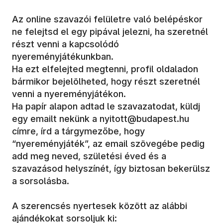
Az online szavazói felületre való belépéskor
ne felejtsd el egy pipával jelezni, ha szeretnél
részt venni a kapcsolódó
nyereményjátékunkban.
Ha ezt elfelejted megtenni, profil oldaladon
bármikor bejelölheted, hogy részt szeretnél
venni a nyereményjátékon.
Ha papír alapon adtad le szavazatodat, küldj
egy emailt nekünk a nyitott@budapest.hu
címre, írd a tárgymezőbe, hogy
“nyereményjáték”, az email szövegébe pedig
add meg neved, születési éved és a
szavazásod helyszínét, így biztosan bekerülsz
a sorsolásba.
A szerencsés nyertesek között az alábbi
ajándékokat sorsoljuk ki: