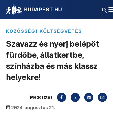
BUDAPEST.HU
KÖZÖSSÉGI KÖLTSÉGVETÉS
Szavazz és nyerj belépőt
fürdőbe, állatkertbe,
színházba és más klassz
helyekre!
Megosztás
2024. augusztus 21.