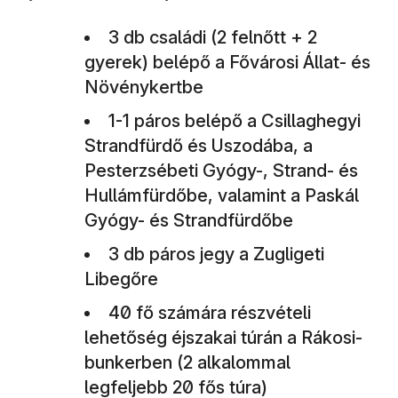
3 db családi (2 felnőtt + 2
gyerek) belépő a Fővárosi Állat- és
Növénykertbe
1-1 páros belépő a Csillaghegyi
Strandfürdő és Uszodába, a
Pesterzsébeti Gyógy-, Strand- és
Hullámfürdőbe, valamint a Paskál
Gyógy- és Strandfürdőbe
3 db páros jegy a Zugligeti
Libegőre
40 fő számára részvételi
lehetőség éjszakai túrán a Rákosi-
bunkerben (2 alkalommal
legfeljebb 20 fős túra)