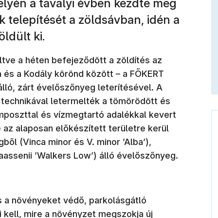
elyén a tavalyi évben kezdte meg
telepítését a zöldsávban, idén a
ldült ki.
tve a héten befejeződött a zöldítés az
 és a Kodály körönd között – a FŐKERT
lló, zárt évelőszőnyeg leterítésével. A
technikával letermelték a tömörödött és
poszttal és vízmegtartó adalékkal kevert
 az alaposan előkészített területre kerül
gből (Vinca minor és V. minor ’Alba’),
assenii ’Walkers Low’) álló évelőszőnyeg.
és a növényeket védő, parkolásgátló
 kell, mire a növényzet megszokja új