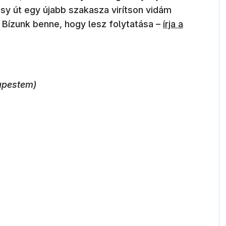
sy út egy újabb szakasza virítson vidám
. Bízunk benne, hogy lesz folytatása –
írja a
apestem)