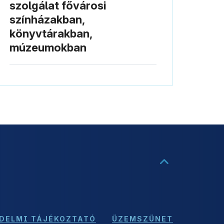
szolgálat fővárosi
színházakban,
könyvtárakban,
múzeumokban
DELMI TÁJÉKOZTATÓ
ÜZEMSZÜNET