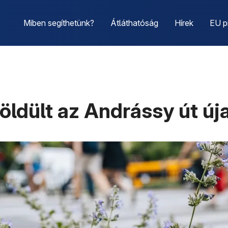
Miben segíthetünk?
Átláthatóság
Hírek
EU p
ldült az Andrássy út új