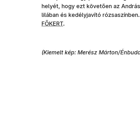
helyét, hogy ezt követően az András
lilában és kedélyjavító rózsaszínben
FŐKERT
.
(Kiemelt kép: Merész Márton/Énbud