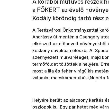
A korábbi műfüves részek h
a FŐKERT az évelő növények 
Kodály köröndig tartó rész zö
A Terézvárosi Önkormányzattal karöl
Andrássy út mentén a Csengery utca
elkészült az előnevelt növényekből á
keskeny sávokban először AirSpade 
szennyezett murvaréteget, majd kom
termőföldet töltöttek a helyére. Erre
most a lila és fehér virágú kis metén
valamint macskamentából (Nepeta fa
Helyére került az alacsony kerítés 
oszlopok is. Egy pár hetet még várni