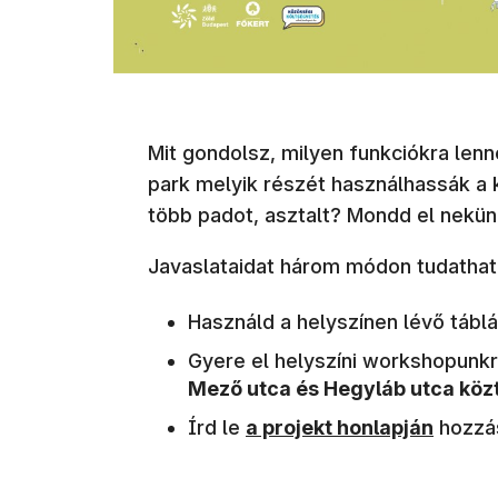
Mit gondolsz, milyen funkciókra lenn
park melyik részét használhassák a 
több padot, asztalt? Mondd el nekün
Javaslataidat három módon tudathat
Használd a helyszínen lévő táblák
Gyere el helyszíni workshopunk
Mező utca és Hegyláb utca közt
(új ablakban nyílik meg)
Írd le
a projekt honlapján
hozzá