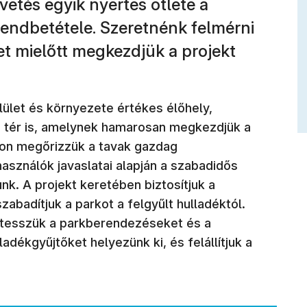
vetés egyik nyertes ötlete a
endbetétele. Szeretnénk felmérni
t mielőtt megkezdjük a projekt
ület és környezete értékes élőhely,
 tér is, amelynek hamarosan megkezdjük a
on megőrizzük a tavak gazdag
asználók javaslatai alapján a szabadidős
k. A projekt keretében biztosítjuk a
zabadítjuk a parkot a felgyűlt hulladéktól.
 tesszük a parkberendezéseket és a
ladékgyűjtőket helyezünk ki, és felállítjuk a