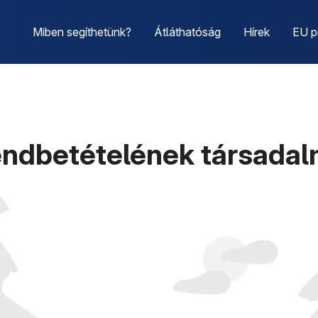
Miben segíthetünk?
Átláthatóság
Hírek
EU p
rendbetételének társada