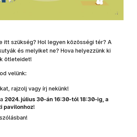
e itt szükség? Hol legyen közösségi tér? A
kutyák és melyiket ne? Hova helyezzünk ki
k ötleteidet!
od velünk:
at, rajzolj vagy írj nekünk!
ra
2024. július 30-án 16:30-tól 18:30-ig, a
i pavilonhoz
!
szólásban!