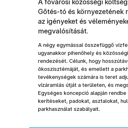
A fővárosi közösségi költség
Gőtés-tó és környezetének r
az igényeket és véleményeke
megvalósítását.
A négy egymással összefüggő vízfel
ugyanakkor pihenőhely és közösségi
rendezését. Célunk, hogy hosszútáv
ökoszisztémáját, és emellett a parkh
tevékenységek számára is teret adjun
vízáramlás útját a területen, és megs
Egységes koncepció alapján rendbe
kerítéseket, padokat, asztalokat, hul
parkhasználat szabályait.