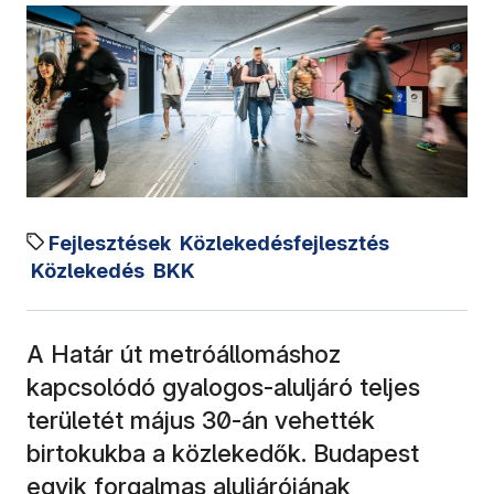
Fejlesztések
Közlekedésfejlesztés
Közlekedés
BKK
A Határ út metróállomáshoz
kapcsolódó gyalogos-aluljáró teljes
területét május 30-án vehették
birtokukba a közlekedők. Budapest
egyik forgalmas aluljárójának