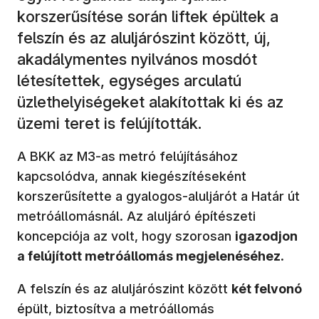
korszerűsítése során liftek épültek a
felszín és az aluljárószint között, új,
akadálymentes nyilvános mosdót
létesítettek, egységes arculatú
üzlethelyiségeket alakítottak ki és az
üzemi teret is felújították.
A BKK az M3-as metró felújításához
kapcsolódva, annak kiegészítéseként
korszerűsítette a gyalogos-aluljárót a Határ út
metróállomásnál. Az aluljáró építészeti
koncepciója az volt, hogy szorosan
igazodjon
a felújított metróállomás megjelenéséhez
.
A felszín és az aluljárószint között
két felvonó
épült, biztosítva a metróállomás