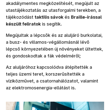
akadálymentes megközelítését, megújult az
utastájékoztatás az utasforgalmi terekben, a
tájékozódást
taktilis sávok
és
Braille-írással
készült feliratok
is segítik.
Megújultak a lépcsők és az aluljáró burkolatai,
a busz- és villamos-végállomásnál lévő
lépcső környezetében új növényeket ültettek,
és gondoskodtak a fák védelméről;
Az aluljáróhoz kapcsolódva átépítették a
teljes üzemi teret, korszerűsítették a
víziközművet, a csatornahálózatot, valamint
az elektromosenergia-ellátást is.