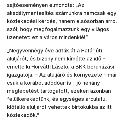
sajtóeseményen elmondta: „Az
akadálymentesítés számunkra nemcsak egy
közlekedési kérdés, hanem elsősorban arról
szól, hogy megfogalmazzunk egy világos
üzenetet: ez a város mindenkié!”
„Negyvennégy éve adták át a Határ úti
aluljárót, és bizony nem kímélte az idő –
emelte ki Horváth László, a BKK beruházási
igazgatója. – Az aluljáró és környezete – már
csak a korából adódóan is – jó néhány
meglepetést tartogatott, ezeken azonban
felülkerekedtünk, és egységes arculatú,
időtálló aluljárót vehettek birtokukba az itt
közlekedők.”