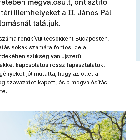
retében megvalósult, öntisztító
éri illemhelyeket a II. János Pál
lomásnál találjuk.
száma rendkívül lecsökkent Budapesten,
ltatás sokak számára fontos, de a
érdekében szükség van újszerű
ekkel kapcsolatos rossz tapasztalatok,
igényeket jól mutatta, hogy az ötlet a
eg szavazatot kapott, és a megvalósítás
te.