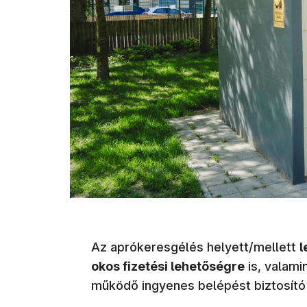
Az aprókeresgélés helyett/mellett
l
okos fizetési lehetőségre
is, valami
működő ingyenes belépést biztosító