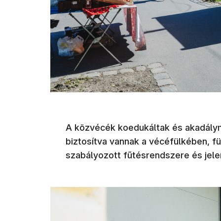
A közvécék koedukáltak és akadálym
biztosítva vannak a vécéfülkében, fü
szabályozott fűtésrendszere és jelen