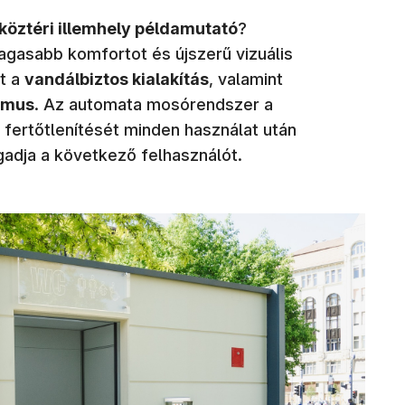
 köztéri illemhely példamutató
?
gasabb komfortot és újszerű vizuális
lt a
vandálbiztos kialakítás
, valamint
zmus
. Az automata mosórendszer a
 fertőtlenítését minden használat után
ogadja a következő felhasználót.