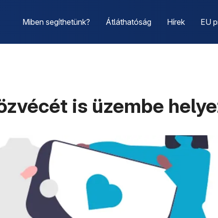
Miben segíthetünk?
Átláthatóság
Hírek
EU p
özvécét is üzembe hely