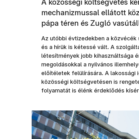
A közösségi költségvetés ke
mechanizmussal ellátott közt
pápa téren és Zugló vasútál
Az utóbbi évtizedekben a közvécék 
és a hírük is kétessé vált. A szolgá
létesítmények jobb kihasználtsága 
megoldásokkal a nyilvános illemhely
előítéletek felülírására. A lakossági 
közösségi költségvetésen is renget
folyamatát is élénk érdeklődés kísér