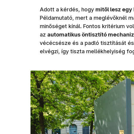
Adott a kérdés, hogy
mitől lesz egy
Példamutató, mert a meglévőknél ma
minőséget kínál. Fontos kritérium vo
az
automatikus öntisztító mechani
vécécsésze és a padló tisztítását és
elvégzi, így tiszta mellékhelyiség f