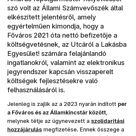
szó volt az Állami Számvevőszék által
elkészített jelentésről, amely
egyértelműen kimondja, hogy a
Főváros 2021 óta nettó befizetője a
költségvetésnek, az Utcáról a Lakásba
Egyesület! számára felajánlandó
ingatlanokról, valamint az elektronikus
jegyrendszer kapcsán visszaperelt
költségek fejlesztésekre való
felhasználásáról is.
Jelenleg is zajlik az a 2023 nyarán indított
per
a Főváros és az Államkincstár között
,
(új ablakban nyíl
melynek tétje az úgynevezett a
szolidaritási
hozzájárulás
megfizetése. Ennek összege a