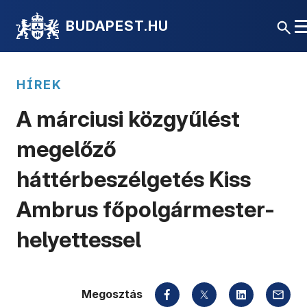
BUDAPEST.HU
HÍREK
A márciusi közgyűlést
megelőző
háttérbeszélgetés Kiss
Ambrus főpolgármester-
helyettessel
Megosztás