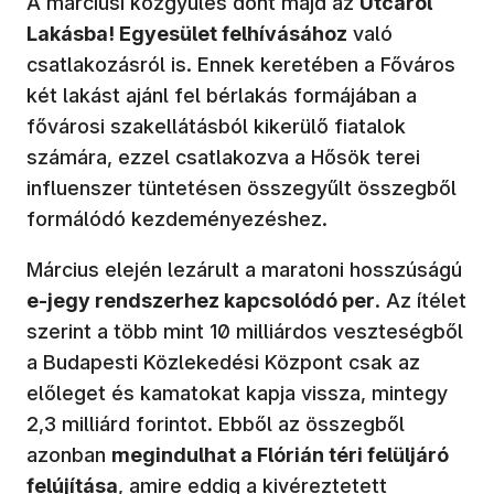
A márciusi közgyűlés dönt majd az
Utcáról
Lakásba! Egyesület felhívásához
való
csatlakozásról is. Ennek keretében a Főváros
két lakást ajánl fel bérlakás formájában a
fővárosi szakellátásból kikerülő fiatalok
számára, ezzel csatlakozva a Hősök terei
influenszer tüntetésen összegyűlt összegből
formálódó kezdeményezéshez.
Március elején lezárult a maratoni hosszúságú
e-jegy rendszerhez kapcsolódó per
. Az ítélet
szerint a több mint 10 milliárdos veszteségből
a Budapesti Közlekedési Központ csak az
előleget és kamatokat kapja vissza, mintegy
2,3 milliárd forintot. Ebből az összegből
azonban
megindulhat a Flórián téri felüljáró
felújítása
, amire eddig a kivéreztetett