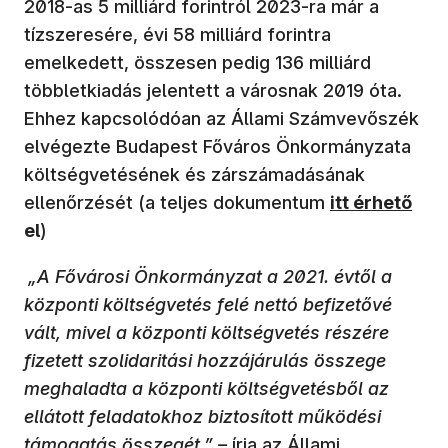
2018-as 5 milliárd forintról 2023-ra már a
tízszeresére, évi 58 milliárd forintra
emelkedett, összesen pedig 136 milliárd
többletkiadás jelentett a városnak 2019 óta.
Ehhez kapcsolódóan az Állami Számvevőszék
elvégezte Budapest Főváros Önkormányzata
költségvetésének és zárszámadásának
ellenőrzését (a teljes dokumentum
itt érhető
el
)
„A Fővárosi Önkormányzat a 2021. évtől a
központi költségvetés felé nettó befizetővé
vált, mivel a központi költségvetés részére
fizetett szolidaritási hozzájárulás összege
meghaladta a központi költségvetésből az
ellátott feladatokhoz biztosított működési
támogatás összegét.” –
írja az Állami