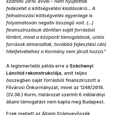
számító 2019. évvel – nem nyújtottak
fedezetet a költségvetési kiadásokra... A
felhalmozási költségvetés egyenlege is
folyamatosan negatív összegű volt. (…)
finanszírozásuk döntően saját forrásból
történt, mivel a központi támogatások, uniós
források elmaradtak, továbbá fejlesztési célú
hitelfelvételhez a Kormány nem járult hozzá."
A legismertebb példa erre a
Széchenyi
Lánchíd rekonstrukciója
, amit teljes
összegben saját forrásból finanszírozott a
Fővárosi Önkormányzat, mivel az 1248/2019.
(IV.30.) Korm. Határozat szerinti 6 milliárdnyi
állami támogatást nem kapta meg Budapest.
Ezek mellett az Állami Számvevőszék