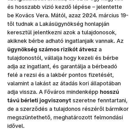
és hosszabb vízió kezdő lépése – jelentette
be Kovács Vera. Mától, azaz 2024. március 19-
től tudnak a Lakásügynökség honlapján
keresztül jelentkezni azok a tulajdonosok,
akiknek bérbe adható ingatlanjaik vannak. Az
ügynökség számos rizikót átvesz
a
tulajdonostól, vállalja hogy kezeli és bérbe
adja az ingatlant, és garantálja a bérbeadó
felé a rezsi és a lakbér pontos fizetését,
valamint a lakást az átadás kori állapotában
adja vissza. A Főváros mindenképp
hosszú
távú bérleti jogviszonyt
szeretne fenntartani,
de a szerződés a tulajdonos részéről bármikor
megszüntethető, meghatározott felmondási
idővel.