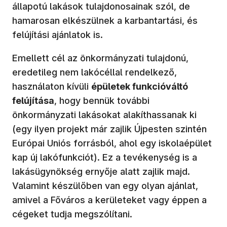
állapotú lakások tulajdonosainak szól, de
hamarosan elkészülnek a karbantartási, és
felújítási ajánlatok is.
Emellett cél az önkormányzati tulajdonú,
eredetileg nem lakócéllal rendelkező,
használaton kívüli
épületek funkcióváltó
felújítása
, hogy bennük további
önkormányzati lakásokat alakíthassanak ki
(egy ilyen projekt már zajlik Újpesten szintén
Európai Uniós forrásból, ahol egy iskolaépület
kap új lakófunkciót). Ez a tevékenység is a
lakásügynökség ernyője alatt zajlik majd.
Valamint készülőben van egy olyan ajánlat,
amivel a Főváros a kerületeket vagy éppen a
cégeket tudja megszólítani.