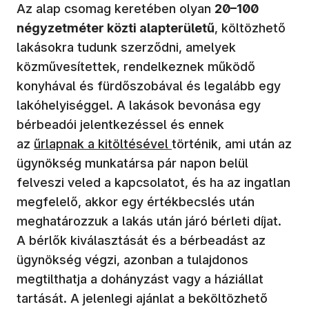
Az alap csomag keretében olyan
20–100
négyzetméter közti alapterületű
, költözhető
lakásokra tudunk szerződni, amelyek
közművesítettek, rendelkeznek működő
konyhával és fürdőszobával és legalább egy
lakóhelyiséggel. A lakások bevonása egy
bérbeadói jelentkezéssel és ennek
az
űrlapnak a kitöltésével
történik, ami után az
ügynökség munkatársa pár napon belül
felveszi veled a kapcsolatot, és ha az ingatlan
megfelelő, akkor egy értékbecslés után
meghatározzuk a lakás után járó bérleti díjat.
A bérlők kiválasztását és a bérbeadást az
ügynökség végzi, azonban a tulajdonos
megtilthatja a dohányzást vagy a háziállat
tartását. A jelenlegi ajánlat a beköltözhető