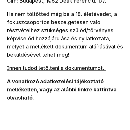
Cím: Budapest, 1052 Deák Ferenc u. 17/.
Ha nem töltötted még be a 18. életévedet, a
fókuszcsoportos beszélgetésen való
részvételhez szükséges szülőd/törvényes
képviselőd hozzájárulása és nyilatkozata,
melyet a mellékelt dokumentum aláírásával és
beküldésével tehet meg!
Innen tudod letölteni a dokumentumot.
A vonatkozó adatkezelési tájékoztató
mellékelten, vagy
az alábbi linkre kattintva
olvasható.