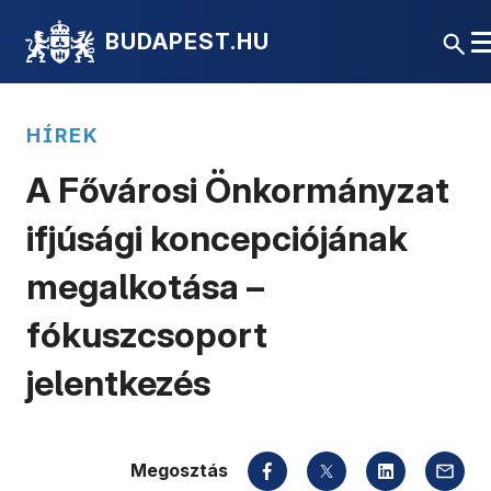
BUDAPEST.HU
HÍREK
A Fővárosi Önkormányzat
ifjúsági koncepciójának
megalkotása –
fókuszcsoport
jelentkezés
Megosztás