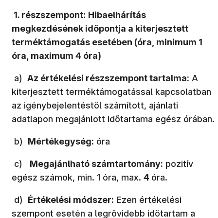
1. részszempont:
Hibaelhárítás
megkezdésének időpontja a kiterjesztett
terméktámogatás esetében (óra, minimum 1
óra, maximum
4
óra)
a)
Az értékelési részszempont tartalma:
A
kiterjesztett terméktámogatással kapcsolatban
az igénybejelentéstől számított, ajánlati
adatlapon megajánlott időtartama egész órában.
b)
Mértékegység:
óra
c)
Megajánlható számtartomány:
pozitív
egész számok, min. 1 óra, max.
4
óra.
d)
Értékelési módszer:
Ezen értékelési
szempont esetén a legrövidebb időtartam a