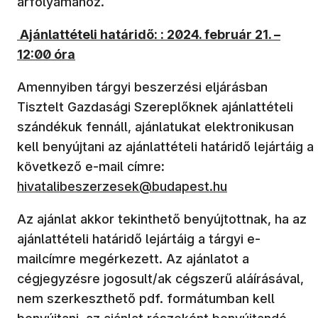
árfolyamához.
Ajánlattételi határidő: :
2024. február 21. –
12:00 óra
Amennyiben tárgyi beszerzési eljárásban
Tisztelt Gazdasági Szereplőknek ajánlattételi
szándékuk fennáll, ajánlatukat elektronikusan
kell benyújtani az ajánlattételi határidő lejártáig a
(új ablakban nyílik meg)
következő e-mail címre
:
hivatalibeszerzesek@budapest.hu
Az ajánlat akkor tekinthető benyújtottnak, ha az
ajánlattételi határidő lejártáig a tárgyi e-
mailcímre megérkezett. Az ajánlatot a
cégjegyzésre jogosult/ak cégszerű aláírásával,
nem szerkeszthető pdf. formátumban kell