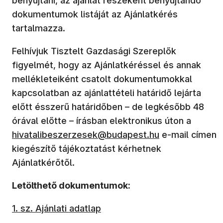
benyújtani, az ajánlat részeként benyújtandó
dokumentumok listáját az Ajánlatkérés
tartalmazza.
Felhívjuk Tisztelt Gazdasági Szereplők
figyelmét, hogy az Ajánlatkéréssel és annak
mellékleteiként csatolt dokumentumokkal
kapcsolatban az ajánlattételi határidő lejárta
előtt ésszerű határidőben – de legkésőbb 48
(új abl
órával előtte – írásban elektronikus úton a
hivatalibeszerzesek@budapest.hu
e-mail címen
kiegészítő tájékoztatást kérhetnek
Ajánlatkérőtől.
Letölthető dokumentumok:
1. sz. Ajánlati adatlap