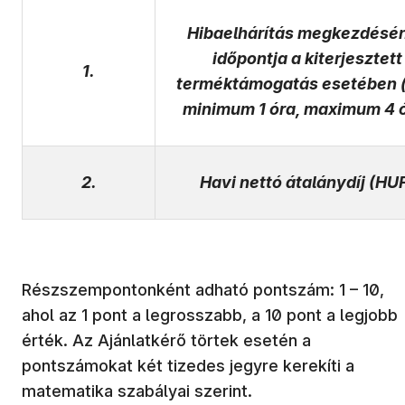
Hibaelhárítás megkezdésé
időpontja a kiterjesztett
1.
terméktámogatás esetében (
minimum 1 óra, maximum
4
ó
2.
Havi nettó átalánydíj (HU
Részszempontonként adható pontszám: 1 – 10,
ahol az 1 pont a legrosszabb, a 10 pont a legjobb
érték. Az Ajánlatkérő törtek esetén a
pontszámokat két tizedes jegyre kerekíti a
matematika szabályai szerint.