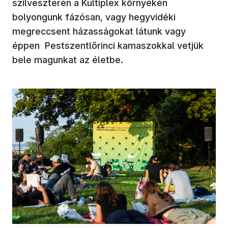
szilveszterén a Kultiplex környékén
bolyongunk fázósan, vagy hegyvidéki
megreccsent házasságokat látunk vagy
éppen Pestszentlőrinci kamaszokkal vetjük
bele magunkat az életbe.