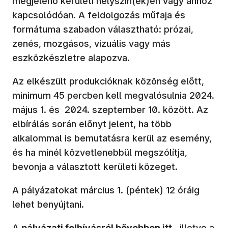
megjelenő kerületi helyszín(ek)en vagy ahhoz
kapcsolódóan. A feldolgozás műfaja és
formátuma szabadon választható: prózai,
zenés, mozgásos, vizuális vagy más
eszközkészletre alapozva.
Az elkészült produkcióknak közönség előtt,
minimum 45 percben kell megvalósulnia 2024.
május 1. és 2024. szeptember 10. között. Az
elbírálás során előnyt jelent, ha több
alkalommal is bemutatásra kerül az esemény,
és ha minél közvetlenebbül megszólítja,
bevonja a választott kerületi közeget.
A pályázatokat március 1. (péntek) 12 óráig
lehet benyújtani.
A
pályázati felhívásról bővebben
itt
, illetve a