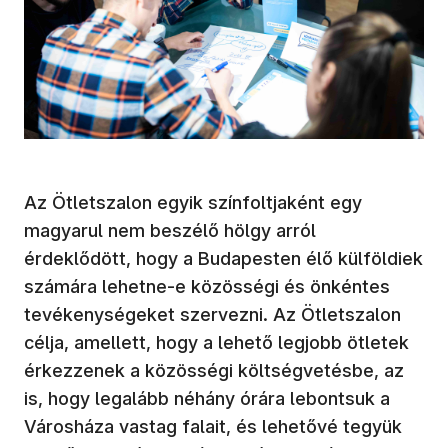
Az Ötletszalon egyik színfoltjaként egy
magyarul nem beszélő hölgy arról
érdeklődött, hogy a Budapesten élő külföldiek
számára lehetne-e közösségi és önkéntes
tevékenységeket szervezni. Az Ötletszalon
célja, amellett, hogy a lehető legjobb ötletek
érkezzenek a közösségi költségvetésbe, az
is, hogy legalább néhány órára lebontsuk a
Városháza vastag falait, és lehetővé tegyük
az elő, személyes párbeszédet a város