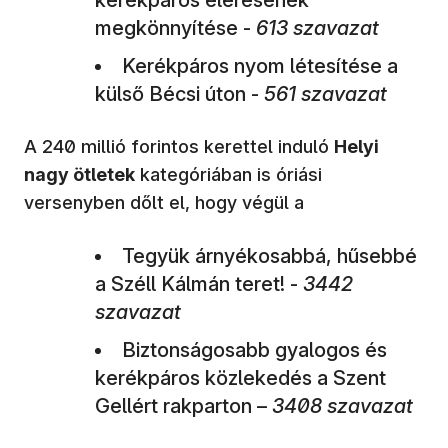
megkönnyítése -
613 szavazat
Kerékpáros nyom létesítése a
külső Bécsi úton -
561 szavazat
A 240 millió forintos kerettel induló
Helyi
nagy ötletek
kategóriában is óriási
versenyben dőlt el, hogy végül a
Tegyük árnyékosabbá, hűsebbé
a Széll Kálmán teret! -
3442
szavazat
Biztonságosabb gyalogos és
kerékpáros közlekedés a Szent
Gellért rakparton –
3408 szavazat