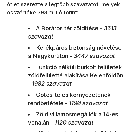
ötlet szerezte a legtöbb szavazatot, melyek
összértéke 393 millió forint:
A Boráros tér zöldítése -
3613
szavazat
Kerékpáros biztonság növelése
a Nagykörúton -
3447 szavazat
Funkció nélküli burkolt felületek
zöldfelületté alakítása Kelenföldön
-
1982 szavazat
Gőtés-tó és környezetének
rendbetétele -
1190 szavazat
Zöld villamosmegállók a 14-es
vonalán -
1120 szavazat