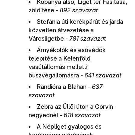
Kőbánya alsó, Liget tér Fásítása,
zöldítése -
892 szavazat
Stefánia úti kerékpárút és járda
közvetlen átvezetése a
Városligetbe -
781 szavazat
Árnyékolók és esővédők
telepítése a Kelenföld
vasútállomás melletti
buszvégállomásra -
641 szavazat
Randióra a Blahán -
637
szavazat
Zebra az Üllői úton a Corvin-
negyednél -
618 szavazat
A Népliget gyalogos és
kerékpáros elérésének