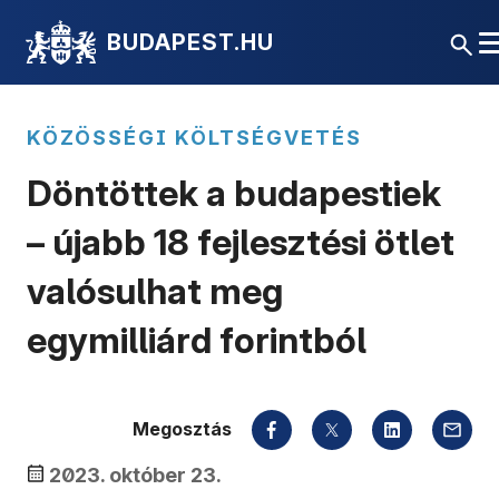
BUDAPEST.HU
KÖZÖSSÉGI KÖLTSÉGVETÉS
Döntöttek a budapestiek
– újabb 18 fejlesztési ötlet
valósulhat meg
egymilliárd forintból
Megosztás
2023. október 23.