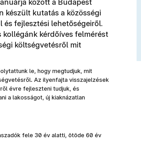
anuárja között a Budapest
 készült kutatás a közösségi
és fejlesztési lehetőségeiről.
 kollégánk kérdőíves felmérést
ségi költségvetésről mit
lytattunk le, hogy megtudjuk, mit
égvetésről. Az ilyenfajta visszajelzések
ől évre fejleszteni tudjuk, és
ni a lakosságot, új kiaknázatlan
aszadók fele 30 év alatti, ötöde 60 év