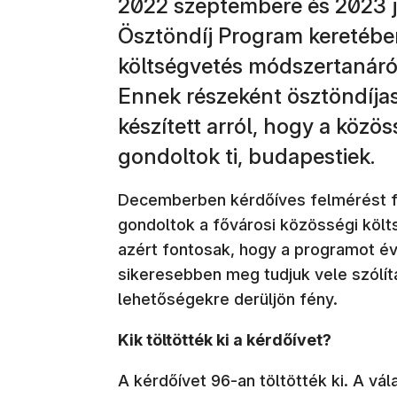
2022 szeptembere és 2023 j
Ösztöndíj Program keretében
költségvetés módszertanáról 
Ennek részeként ösztöndíjas
készített arról, hogy a közös
gondoltok ti, budapestiek.
Decemberben kérdőíves felmérést fo
gondoltok a fővárosi közösségi költs
azért fontosak, hogy a programot évr
sikeresebben meg tudjuk vele szólíta
lehetőségekre derüljön fény.
Kik töltötték ki a kérdőívet?
A kérdőívet 96-an töltötték ki. A vál