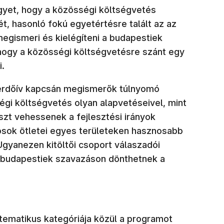
egyet, hogy a közösségi költségvetés
ét, hasonló fokú egyetértésre talált az az
 megismeri és kielégíteni a budapestiek
, hogy a közösségi költségvetésre szánt egy
i.
kérdőív kapcsán megismerők túlnyomó
gi költségvetés olyan alapvetéseivel, mint
szt vehessenek a fejlesztési irányok
sok ötletei egyes területeken hasznosabb
gyanezen kitöltői csoport válaszadói
 a budapestiek szavazáson dönthetnek a
tematikus kategóriája közül a programot