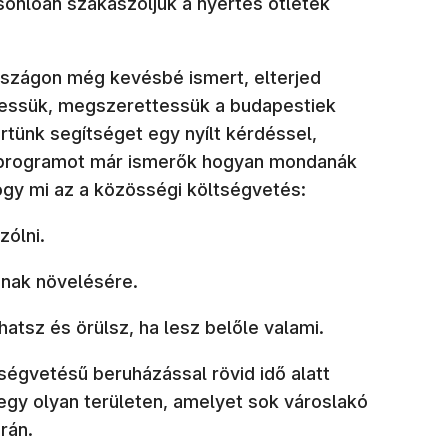
sonlóan szakaszoljuk a nyertes ötletek
rszágon még kevésbé ismert, elterjed
essük, megszerettessük a budapestiek
tünk segítséget egy nyílt kérdéssel,
a programot már ismerők hogyan mondanák
ogy mi az a közösségi költségvetés:
ólni.
ának növelésére.
atsz és örülsz, ha lesz belőle valami.
ségvetésű beruházással rövid idő alatt
-egy olyan területen, amelyet sok városlakó
rán.