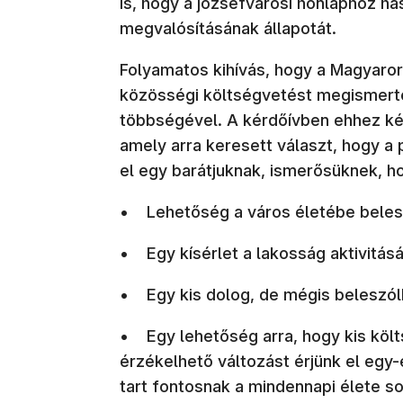
is, hogy a józsefvárosi honlaphoz ha
megvalósításának állapotát.
Folyamatos kihívás, hogy a Magyaro
közösségi költségvetést megismert
többségével. A kérdőívben ehhez kér
amely arra keresett választ, hogy 
el egy barátjuknak, ismerősüknek, h
• Lehetőség a város életébe belesz
• Egy kísérlet a lakosság aktivitás
• Egy kis dolog, de mégis beleszólh
• Egy lehetőség arra, hogy kis költ
érzékelhető változást érjünk el egy
tart fontosnak a mindennapi élete so