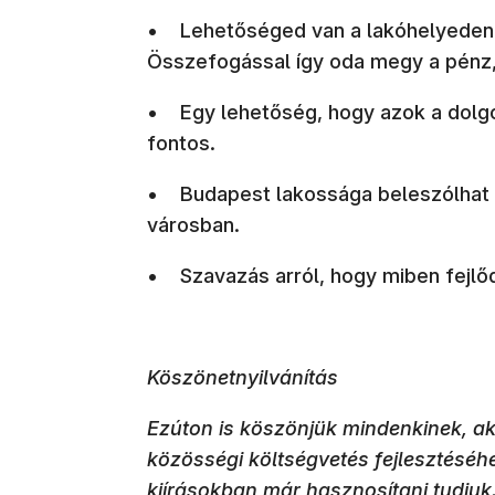
• Lehetőséged van a lakóhelyeden lé
Összefogással így oda megy a pénz,
• Egy lehetőség, hogy azok a dolgo
fontos.
• Budapest lakossága beleszólhat ab
városban.
• Szavazás arról, hogy miben fejlőd
Köszönetnyilvánítás
Ezúton is köszönjük mindenkinek, aki
közösségi költségvetés fejlesztéséh
kiírásokban már hasznosítani tudjuk