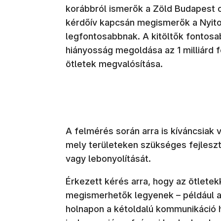
korábbról ismerők a Zöld Budapest c
kérdőív kapcsán megismerők a Nyitot
legfontosabbnak. A kitöltők fontosa
hiányosság megoldása az 1 milliárd fo
ötletek megvalósítása.
A felmérés során arra is kíváncsiak v
mely területeken szükséges fejleszt
vagy lebonyolítását.
Érkezett kérés arra, hogy az ötlete
megismerhetők legyenek – például a
holnapon a kétoldalú kommunikáció hi