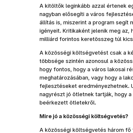
A kitöltők leginkább azzal értenek 
nagyban elősegíti a város fejlesztés
állítás is, miszerint a program segít
igényeit. Kritikaként jelenik meg az
milliárd forintos keretösszeg túl kics
A közösségi költségvetést csak a 
többsége szintén azonosul a közössé
hogy fontos, hogy a város lakosai ré
meghatározásában, vagy hogy a lako
fejlesztéseket eredményezhetnek. U
nagyrészt jó ötletnek tartják, hogy
beérkezett ötletekről.
Mire jó a közösségi költségvetés?
A közösségi költségvetés három fő 