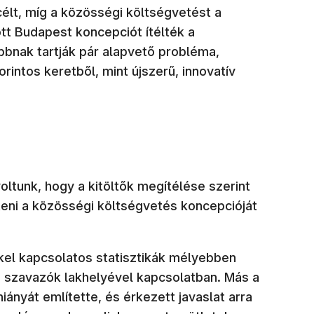
élt, míg a közösségi költségvetést a
t Budapest koncepciót ítélték a
bbnak tartják pár alapvető probléma,
rintos keretből, mint újszerű, innovatív
oltunk, hogy a kitöltők megítélése szerint
eni a közösségi költségvetés koncepcióját
kkel kapcsolatos statisztikák mélyebben
 szavazók lakhelyével kapcsolatban. Más a
ányát említette, és érkezett javaslat arra