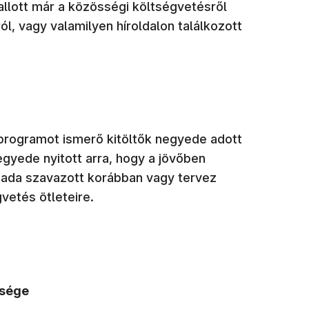
hallott már a közösségi költségvetésről
l, vagy valamilyen híroldalon találkozott
a programot ismerő kitöltők negyede adott
negyede nyitott arra, hogy a jövőben
ada szavazott korábban vagy tervez
vetés ötleteire.
űsége