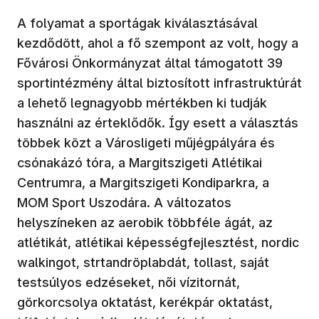
A folyamat a sportágak kiválasztásával
kezdődött, ahol a fő szempont az volt, hogy a
Fővárosi Önkormányzat által támogatott 39
sportintézmény által biztosított infrastruktúrát
a lehető legnagyobb mértékben ki tudják
használni az érteklődők. Így esett a választás
többek közt a Városligeti műjégpályára és
csónakázó tóra, a Margitszigeti Atlétikai
Centrumra, a Margitszigeti Kondiparkra, a
MOM Sport Uszodára. A változatos
helyszíneken az aerobik többféle ágát, az
atlétikát, atlétikai képességfejlesztést, nordic
walkingot, strtandröplabdát, tollast, saját
testsúlyos edzéseket, női vízitornát,
görkorcsolya oktatást, kerékpár oktatást,