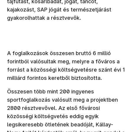
tájfutást, kosárlbadát, jógát, táncot,
kajakozást, SAP jógát és természetjárást
gyakorolhattak a résztvevők.
A foglalkozások összesen bruttó 6 millió
forintból valósultak meg, melyre a főváros a
forrást a közösségi költségvetésre szánt évi 1
milliárd forintos keretből biztosította.
Összesen több mint 200 ingyenes
sportfoglalkozás valósult meg a projektben
2800 résztvevővel. Az első fővárosi
közösségi költségvetés eddig egyik
legsikeresebb ötletének beadóját, Kállay-