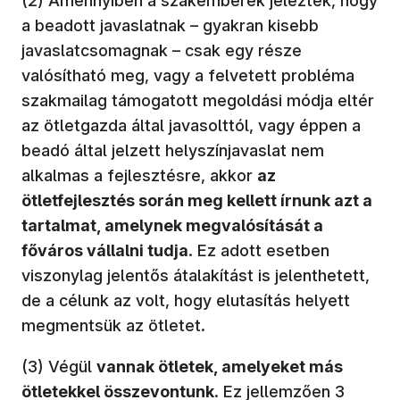
(2) Amennyiben a szakemberek jelezték, hogy
a beadott javaslatnak – gyakran kisebb
javaslatcsomagnak – csak egy része
valósítható meg, vagy a felvetett probléma
szakmailag támogatott megoldási módja eltér
az ötletgazda által javasolttól, vagy éppen a
beadó által jelzett helyszínjavaslat nem
alkalmas a fejlesztésre, akkor
az
ötletfejlesztés során meg kellett írnunk azt a
tartalmat, amelynek megvalósítását a
főváros vállalni tudja
. Ez adott esetben
viszonylag jelentős átalakítást is jelenthetett,
de a célunk az volt, hogy elutasítás helyett
megmentsük az ötletet.
(3) Végül
vannak ötletek, amelyeket más
ötletekkel összevontunk
. Ez jellemzően 3