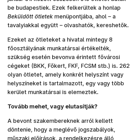
be budapestiek. Ezek felkerültek a honlap
Beküldött ötletek
menüpontjába, ahol – a
tavalyiakkal együtt – olvashatók, kereshetők.
Ezeket az ötleteket a hivatal mintegy 8
főosztályának munkatársai értékelték,
szükség esetén bevonva érintett fővárosi
cégeket (BKK, Főkert, FKF, FCSM stb.) is. 262
olyan ötletet, amely konkrét helyszínt vagy
helyszíneket is tartalmazott, egy vagy több
kerület munkatársai is elemeztek.
Tovább mehet, vagy elutasítják?
A bevont szakembereknek arról kellett
döntenie, hogy a meglévő jogszabályok,
műszaki előírások, a rendelkezésre álló