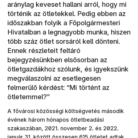
aránylag keveset hallani arról, hogy mi
történik az ötletekkel. Pedig ebben az
időszakban folyik a Főpolgármesteri
Hivatalban a legnagyobb munka, hiszen
több száz ötlet sorsáról kell dönteni.
Ennek részleteit feltáró
bejegyzésünkben elsősorban az
ötletgazdákhoz szólunk, és igyekszünk
megválaszolni az esetlegesen
felmerülő kérdést: “Mi történt az
ötletemmel?”
A fővárosi közösségi költségvetés második
évének három hónapos ötletbeadási
szakaszában, 2021. november 2. és 2022.
január 31. között összesen 615 ötletet adtak