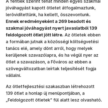
A fentiek szerint tehát minden egyes szakmai
jóváhagyást kapott ötletet átfogalmaztunk,
lerövidítettünk, ha kellett, összevontunk.
Ennek eredményeként a 269 beadott és
szakmai jóváhagyást nyert javaslatból 139
feldolgozott ötlet jött létre.
Az ötletek ebben
a formában jutnak a közösségi költségvetési
tanács elé, amely dönt arról, hogy melyek
kerüljenek szavazólapra, és ha végül nyer az
ötlet a szavazáson, a Főváros az ebben a
szövegváltozatban leírtak teljesítését fogja
vállalni.
Az ötletfejlesztési szakaszban létrehozott
139 ötlet a honlap új menüpontjában, a
„Feldolgozott ötletek” fül alatt lesz olvasható.