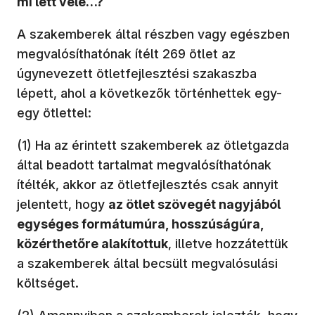
mi lett vele…?
A szakemberek által részben vagy egészben
megvalósíthatónak ítélt 269 ötlet az
úgynevezett ötletfejlesztési szakaszba
lépett, ahol a következők történhettek egy-
egy ötlettel:
(1) Ha az érintett szakemberek az ötletgazda
által beadott tartalmat megvalósíthatónak
ítélték, akkor az ötletfejlesztés csak annyit
jelentett, hogy
az ötlet szövegét nagyjából
egységes formátumúra, hosszúságúra,
közérthetőre alakítottuk
, illetve hozzátettük
a szakemberek által becsült megvalósulási
költséget.