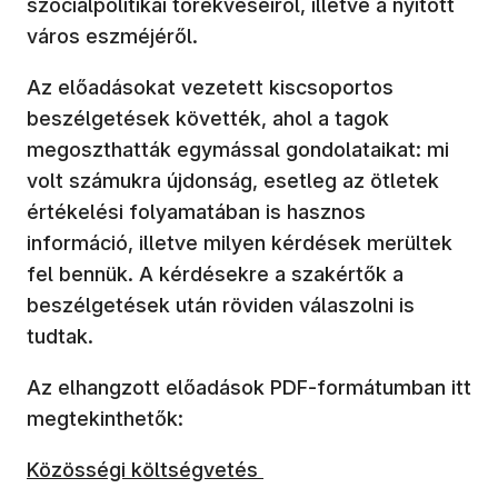
szociálpolitikai törekvéseiről, illetve a nyitott
város eszméjéről.
Az előadásokat vezetett kiscsoportos
beszélgetések követték, ahol a tagok
megoszthatták egymással gondolataikat: mi
volt számukra újdonság, esetleg az ötletek
értékelési folyamatában is hasznos
információ, illetve milyen kérdések merültek
fel bennük. A kérdésekre a szakértők a
beszélgetések után röviden válaszolni is
tudtak.
Az elhangzott előadások PDF-formátumban itt
megtekinthetők:
(új ablakban nyílik meg)
Közösségi költségvetés