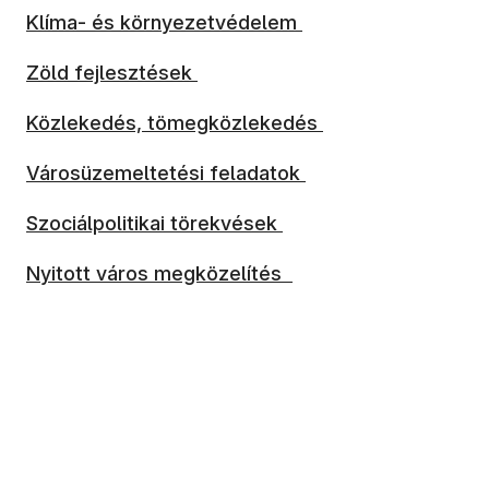
(új ablakban nyílik meg)
Klíma- és környezetvédelem
(új ablakban nyílik meg)
Zöld fejlesztések
(új ablakban nyílik meg)
Közlekedés, tömegközlekedés
(új ablakban nyílik meg)
Városüzemeltetési feladatok
(új ablakban nyílik meg)
Szociálpolitikai törekvések
(új ablakban nyílik meg)
Nyitott város megközelítés