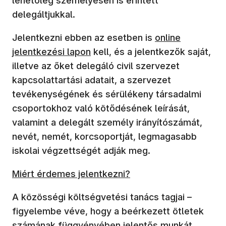
lehetőleg személyesen is érintett
delegáltjukkal.
Jelentkezni ebben az esetben is
online
jelentkezési lapon
kell, és a jelentkezők saját,
illetve az őket delegáló civil szervezet
kapcsolattartási adatait, a szervezet
tevékenységének és sérülékeny társadalmi
csoportokhoz való kötődésének leírását,
valamint a delegált személy irányítószámát,
nevét, nemét, korcsoportját, legmagasabb
iskolai végzettségét adják meg.
Miért érdemes jelentkezni?
A közösségi költségvetési tanács tagjai –
figyelembe véve, hogy a beérkezett ötletek
számának függvényében jelentős munkát