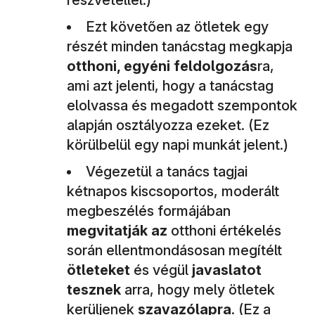
Ezt követően az ötletek egy
részét minden tanácstag megkapja
otthoni, egyéni feldolgozás
ra,
ami azt jelenti, hogy a tanácstag
elolvassa és megadott szempontok
alapján osztályozza ezeket. (Ez
körülbelül egy napi munkát jelent.)
Végezetül a tanács tagjai
kétnapos kiscsoportos, moderált
megbeszélés formájában
megvitatják az
otthoni értékelés
során ellentmondásosan megítélt
ötleteket
és végül
javaslatot
tesznek
arra, hogy mely ötletek
kerüljenek
szavazólapra
. (Ez a