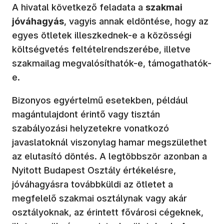
A hivatal következő feladata a
szakmai
jóváhagyás
, vagyis annak eldöntése, hogy az
egyes ötletek illeszkednek-e a közösségi
költségvetés feltételrendszerébe, illetve
szakmailag megvalósíthatók-e, támogathatók-
e.
Bizonyos egyértelmű esetekben, például
magántulajdont érintő vagy tisztán
szabályozási helyzetekre vonatkozó
javaslatoknál viszonylag hamar megszülethet
az elutasító döntés. A legtöbbször azonban a
Nyitott Budapest Osztály értékelésre,
jóváhagyásra továbbküldi az ötletet a
megfelelő szakmai osztálynak vagy akár
osztályoknak, az érintett fővárosi cégeknek,