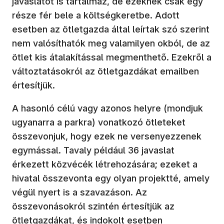
javaslatot is tartalmaz, de ezeknek csak egy
része fér bele a költségkeretbe. Adott
esetben az ötletgazda által leírtak szó szerint
nem valósíthatók meg valamilyen okból, de az
ötlet kis átalakítással megmenthető. Ezekről a
változtatásokról az ötletgazdákat emailben
értesítjük.
A hasonló célú vagy azonos helyre (mondjuk
ugyanarra a parkra) vonatkozó ötleteket
összevonjuk, hogy ezek ne versenyezzenek
egymással. Tavaly például 36 javaslat
érkezett közvécék létrehozására; ezeket a
hivatal összevonta egy olyan projektté, amely
végül nyert is a szavazáson. Az
összevonásokról szintén értesítjük az
ötletgazdákat, és indokolt esetben