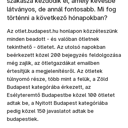
szakasza kezdődik el, amely kevésbé
látványos, de annál fontosabb. Mi fog
történni a következő hónapokban?
Az otlet.budapest.hu honlapon közzéteszünk
minden beadott - és valóban ötletnek
tekinthető - ötletet. Az utolsó napokban
beérkezett közel 200 bejegyzés feldolgozása
még zajlik, az ötletgazdákat emailben
értesítjük a megjelenítésről. Az ötletek
túlnyomó része, több mint a felük, a Zöld
Budapest kategórába érkezett, az
Esélyteremtő Budapestbe közel 100 ötletet
adtak be, a Nyitott Budapest kategóriába
pedig közel 150 javaslatot adtak be
budapestiek.