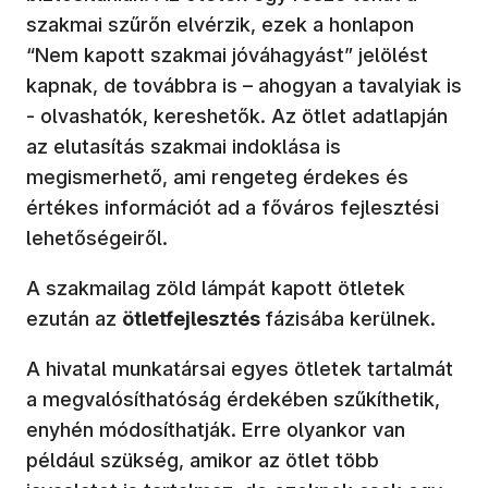
szakmai szűrőn elvérzik, ezek a honlapon
“Nem kapott szakmai jóváhagyást” jelölést
kapnak, de továbbra is – ahogyan a tavalyiak is
- olvashatók, kereshetők. Az ötlet adatlapján
az elutasítás szakmai indoklása is
megismerhető, ami rengeteg érdekes és
értékes információt ad a főváros fejlesztési
lehetőségeiről.
A szakmailag zöld lámpát kapott ötletek
ezután az
ötletfejlesztés
fázisába kerülnek.
A hivatal munkatársai egyes ötletek tartalmát
a megvalósíthatóság érdekében szűkíthetik,
enyhén módosíthatják. Erre olyankor van
például szükség, amikor az ötlet több