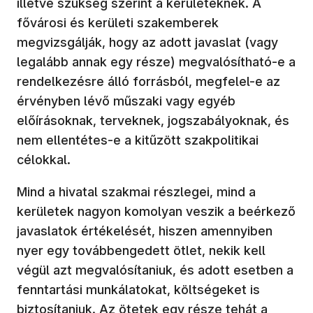
illetve szükség szerint a kerületeknek. A
fővárosi és kerületi szakemberek
megvizsgálják, hogy az adott javaslat (vagy
legalább annak egy része) megvalósítható-e a
rendelkezésre álló forrásból, megfelel-e az
érvényben lévő műszaki vagy egyéb
előírásoknak, terveknek, jogszabályoknak, és
nem ellentétes-e a kitűzött szakpolitikai
célokkal.
Mind a hivatal szakmai részlegei, mind a
kerületek nagyon komolyan veszik a beérkező
javaslatok értékelését, hiszen amennyiben
nyer egy továbbengedett ötlet, nekik kell
végül azt megvalósítaniuk, és adott esetben a
fenntartási munkálatokat, költségeket is
biztosítaniuk. Az ötetek egy része tehát a