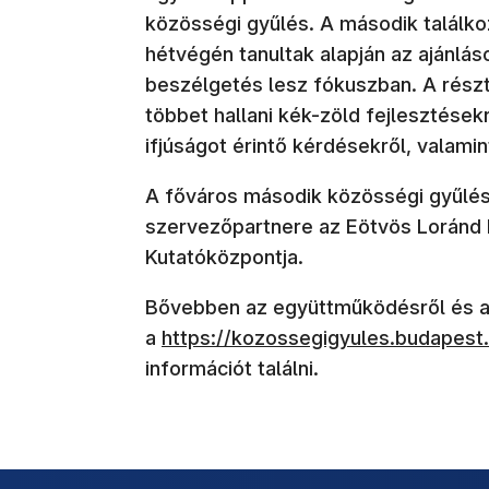
közösségi gyűlés. A második találko
hétvégén tanultak alapján az ajánl
beszélgetés lesz fókuszban. A részt
többet hallani kék-zöld fejlesztések
ifjúságot érintő kérdésekről, valam
A főváros második közösségi gyűlé
szervezőpartnere az Eötvös Loránd
Kutatóközpontja.
Bővebben az együttműködésről és a
a
https://kozossegigyules.budapest
információt találni.