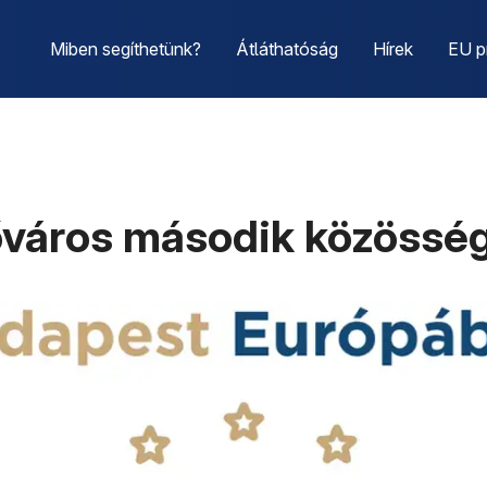
Miben segíthetünk?
Átláthatóság
Hírek
EU p
főváros második közösség