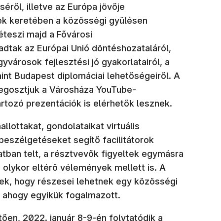
ről, illetve az Európa jövője
nek keretében a közösségi gyűlésen
teszi majd a Fővárosi
dtak az Európai Unió döntéshozataláról,
gyvárosok fejlesztési jó gyakorlatairól, a
int Budapest diplomáciai lehetőségeiről. A
egosztjuk a Városháza YouTube-
tartozó prezentációk is elérhetők lesznek.
llottakat, gondolataikat virtuális
beszélgetéseket segítő facilitátorok
tban telt, a résztvevők figyeltek egymásra
 olykor eltérő vélemények mellett is. A
tek, hogy részesei lehetnek egy közösségi
 ahogy egyikük fogalmazott.
ően, 2022. január 8-9-én folytatódik a