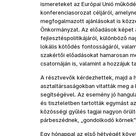
ismereteket az Európai Unió működésé
konferenciasorozat céljáról, amely
megfogalmazott ajánlásokat is közzé
Önkormányzat. Az előadások képet a
fejlesztéspolitikájáról, különböző na
lokális kötődés fontosságáról, valam
szakértői előadásokat hamarosan m
csatornáján is, valamint a hozzájuk 
A résztvevők kérdezhettek, majd a ha
asztaltársaságokban vitatták meg a 
segítségével. Az esemény jó hangula
és tiszteletben tartották egymást az
közösségi gyűlés tagjai nagyon örül
párbeszédnek, „gondolkodó körnek”
Egy hónappal az első hétvégét követ