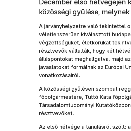
December első hétvégéjén k
közösségi gyűlése, melynek
A járványhelyzetre való tekintettel 
véletlenszerűen kiválasztott budapes
végzettségüket, életkorukat tekintv
résztvevők vállalták, hogy két hétvé
álláspontokat meghallgatva, majd a
javaslatokat formálnak az Európai Un
vonatkozásairól.
A közösségi gyűlésen szombat regg
főpolgármestere, Tüttő Kata főpolgá
Társadalomtudományi Kutatóközpont 
résztvevőket.
Az első hétvége a tanulásról szólt: