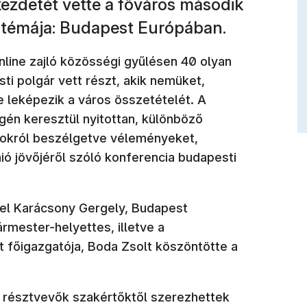
ezdetét vette a főváros második
 témája: Budapest Európában.
online zajló közösségi gyűlésen 40 olyan
ti polgár vett részt, akik nemüket,
e leképezik a város összetételét. A
gén keresztül nyitottan, különböző
zokról beszélgetve véleményeket,
ió jövőjéről szóló konferencia budapesti
el Karácsony Gergely, Budapest
rmester-helyettes, illetve a
főigazgatója, Boda Zsolt köszöntötte a
 a résztvevők szakértőktől szerezhettek