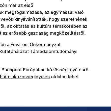
zón már az első
ások megfogalmazása, az egymással való
vevők kinyilvánították, hogy szeretnének
ről, az oktatás és kultúra témakörében az
int az erősebb gazdaság megközelítésről.
sén a Fővárosi Önkormányzat
 Kutatóhálózat Társadalomtudományi
 Budapest Európában közösségi gyűlésről
.hu/miakozossegigyules
oldalon lehet