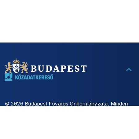
©
2026
Budapest Főváros Önkormányzata. Minden
jog fenntartva
SÜTIKEZELÉS