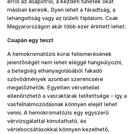
erről az állapotról, a kezdeti tünetek okát
másban keresik. Ilyen lehet a fáradtság, a
lehangoltság vagy az ízületi fájdalom. Csak
Magyarországon akár több ezer érintett lehet.
Csupán egy teszt
A hemokromatózis korai felismerésének
jelentőségét nem lehet eléggé hangsúlyozni,
a betegség elhanyagolásából fakadó
szövődmények azonban szerencsére
megelőzhetők. Egyetlen vérvétellel
ellenőrizhető a vasraktárak telítettsége – így a
vasfelhalmozódásnak könnyen elejét lehet
venni. A hemokromatózis egy egyszerű
vérvizsgálattal kimutatható, és
vérlebocsátásokkal könnyen kezelhető,