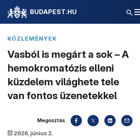
BUDAPEST.HU
KÖZLEMÉNYEK
Vasból is megárt a sok – A
hemokromatózis elleni
küzdelem világhete tele
van fontos üzenetekkel
Megosztás
2026. június 2.