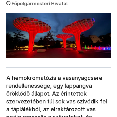
Főpolgármesteri Hivatal
A hemokromatózis a vasanyagcsere
rendellenessége, egy lappangva
öröklődő állapot. Az érintettek
szervezetében túl sok vas szívódik fel
a táplálékból, az elraktározott vas
pedig roncsolja a szöveteket, és