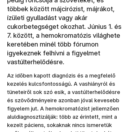
többek között májcirózist, májrákot,
ízületi gyulladást vagy akár
cukorbetegséget okozhat. Június 1. és
7. között, a hemokromatózis világhete
keretében minél több fórumon
igyekeznek felhívni a figyelmet
vastúlterhelődésre.
Az időben kapott diagnózis és a megfelelő
kezelés kulcsfontosságú. A vashiányról és
tüneteiről sok szó esik, a vastúlterhelődésre
és szövődményeire azonban jóval kevesebb
figyelem jut. A hemokromatózist jellemzően
aluldiagnosztizálják: több az érintett, mint a
kezelt páciens, sokaknak nincs ismeretük