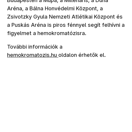
Budapesten a Müpa, a Millenáris, a Duna
Aréna, a Bálna Honvédelmi Központ, a
Zsivotzky Gyula Nemzeti Atlétikai Központ és
a Puskás Aréna is piros fénnyel segít felhívni a
figyelmet a hemokromatózisra.
(új ablakban nyílik meg)
További információk a
hemokromatozis.hu
oldalon érhetők el.