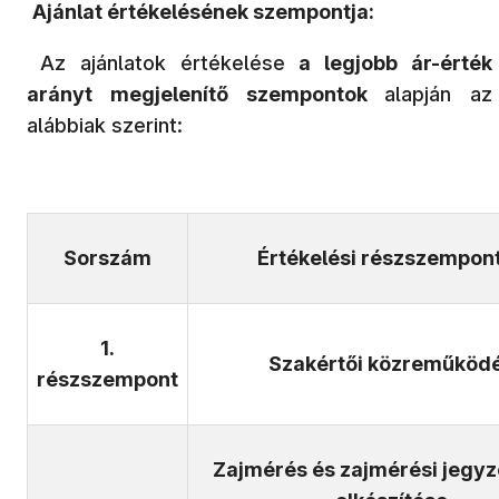
Ajánlat értékelésének szempontja:
Az ajánlatok értékelése
a legjobb ár-érték
arányt megjelenítő szempontok
alapján az
alábbiak szerint:
Sorszám
Értékelési részszempon
1.
Szakértői közreműköd
részszempont
Zajmérés és zajmérési jegy