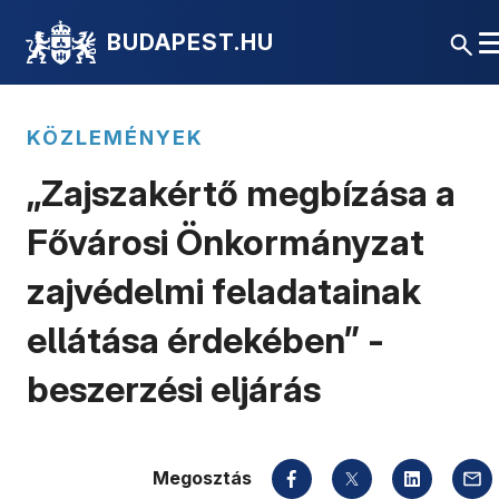
BUDAPEST.HU
KÖZLEMÉNYEK
„Zajszakértő megbízása a
Fővárosi Önkormányzat
zajvédelmi feladatainak
ellátása érdekében” -
beszerzési eljárás
Megosztás