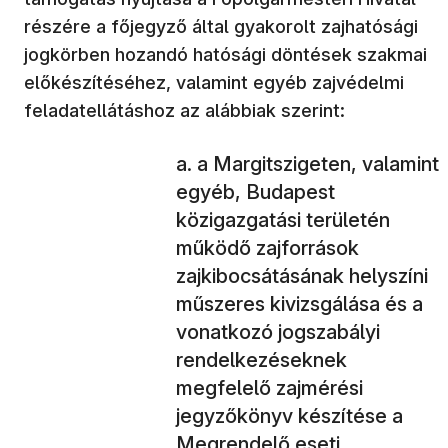
részére a főjegyző által gyakorolt zajhatósági
jogkörben hozandó hatósági döntések szakmai
előkészítéséhez, valamint egyéb zajvédelmi
feladatellátáshoz az alábbiak szerint:
a Margitszigeten, valamint
egyéb, Budapest
közigazgatási területén
működő zajforrások
zajkibocsátásának helyszíni
műszeres kivizsgálása és a
vonatkozó jogszabályi
rendelkezéseknek
megfelelő zajmérési
jegyzőkönyv készítése a
Megrendelő eseti