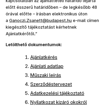
kapcsolatban az ajánlattételi határidő lejárta
előtt ésszerű határidőben – de legkésőbb 48
órával előtte – írásban elektronikus úton
a
Ganoczi.Zsanett@budapest.hu
e-mail címen
kiegészítő tájékoztatást kérhetnek
Ajánlatkérőtől.”
Letölthető dokumentumok:
Ajánlatkérés
Ajánlati adatlap
Műszaki leírás
Szerződéstervezet
Adatkezelési tájékoztató
Nyilatkozat kizáró okokról