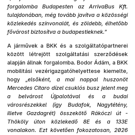
forgalomba Budapesten az ArrivaBus Kft.
tulajdonában, még tovább javítva a közösségi
közlekedés színvonalát, és zöldebb, élhetőbb
fővárost biztosítva a budapestieknek.”
A járművek a BKK és a szolgáltatópartnerei
között létrejött szolgáltatási szerződések
alapján állnak forgalomba. Bodor Ádám, a BKK
mobilitási vezérigazgatóhelyettese kiemelte,
hogy „
elsőként, a mai nappal huszonöt
Mercedes Citaro dízel csuklós busz jelent meg
a belvárost Újpalotával és a budai
városrészekkel (így Budafok, Nagytétény,
illetve Gazdagrét) összekötő Rákóczi út -
Thököly úton közlekedő 8E és a 133E
vonalakon. Ezt követően fokozatosan, 2026