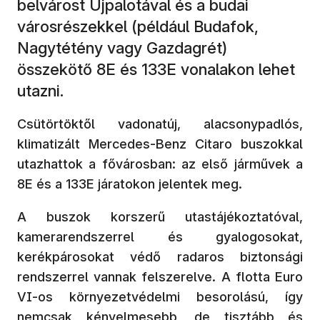
belvárost Újpalotával és a budai
városrészekkel (például Budafok,
Nagytétény vagy Gazdagrét)
összekötő 8E és 133E vonalakon lehet
utazni.
Csütörtöktől vadonatúj, alacsonypadlós,
klimatizált Mercedes-Benz Citaro buszokkal
utazhattok a fővárosban: az első járművek a
8E és a 133E járatokon jelentek meg.
A buszok korszerű utastájékoztatóval,
kamerarendszerrel és gyalogosokat,
kerékpárosokat védő radaros biztonsági
rendszerrel vannak felszerelve. A flotta Euro
VI-os környezetvédelmi besorolású, így
nemcsak kényelmesebb, de tisztább és