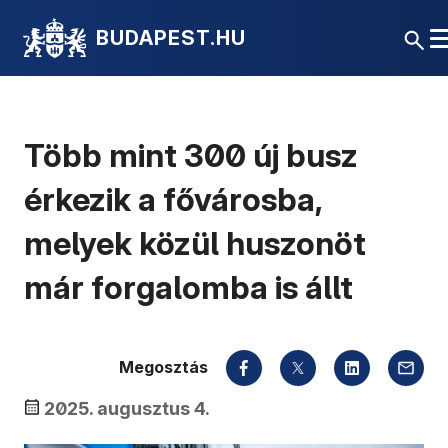
BUDAPEST.HU
Több mint 300 új busz
érkezik a fővárosba,
melyek közül huszonöt
már forgalomba is állt
Megosztás
2025. augusztus 4.