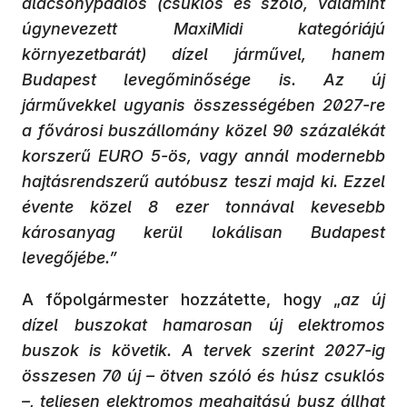
alacsonypadlós (csuklós és szóló, valamint
úgynevezett MaxiMidi kategóriájú
környezetbarát) dízel járművel, hanem
Budapest levegőminősége is. Az új
járművekkel ugyanis összességében 2027-re
a fővárosi buszállomány közel 90 százalékát
korszerű EURO 5-ös, vagy annál modernebb
hajtásrendszerű autóbusz teszi majd ki. Ezzel
évente közel 8 ezer tonnával kevesebb
károsanyag kerül lokálisan Budapest
levegőjébe.”
A főpolgármester hozzátette, hogy „
az új
dízel buszokat hamarosan új elektromos
buszok is követik. A tervek szerint 2027-ig
összesen 70 új – ötven szóló és húsz csuklós
–, teljesen elektromos meghajtású busz állhat