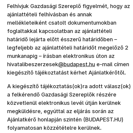
Felhívjuk Gazdasági Szereplő figyelmét, hogy az
ajánlattételi felhívásban és annak
mellékleteiként csatolt dokumentumokban
foglaltakkal kapcsolatban az ajánlattételi
határidő lejárta előtt ésszerű határidőben –
legfeljebb az ajánlattételi határidőt megelőző 2
munkanapig – írásban elektronikus úton az
hivatalibeszerzesek
@budapest.hu
e-mail címen
kiegészítő tájékoztatást kérhet Ajánlatkérőtől.
A kiegészítő tájékoztatás(ok)ra adott válasz(ok)
a felkérendő Gazdasági Szereplők részére
közvetlenül elektronikus levél útján kerülnek
megküldésre, egyúttal az eljárás során az
Ajánlatkérő honlapján szintén (BUDAPEST.HU)
folyamatosan közzétételre kerülnek.