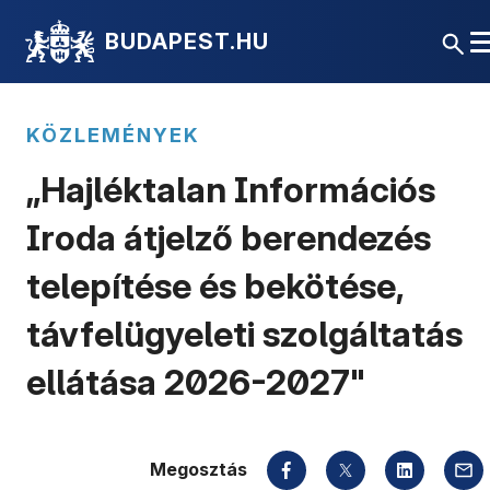
BUDAPEST.HU
KÖZLEMÉNYEK
„Hajléktalan Információs
Iroda átjelző berendezés
telepítése és bekötése,
távfelügyeleti szolgáltatás
ellátása 2026-2027"
Megosztás