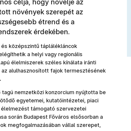
os célja, hogy növelje az
tott növények szerepét az
szségesebb étrend és a
rendszerek érdekében.
id és középszintű táplálékláncok
elégíthetik a helyi vagy regionális
pú élelmiszerek széles kínálata iránti
 az alulhasznosított fajok termesztésének
.
 tagú nemzetközi konzorcium nyújtotta be
ötődő egyetemei, kutatóintézetei, piaci
ó élelmezést támogató szervezetei
tása során Budapest Főváros elsősorban a
ások megfogalmazásában vállal szerepet,