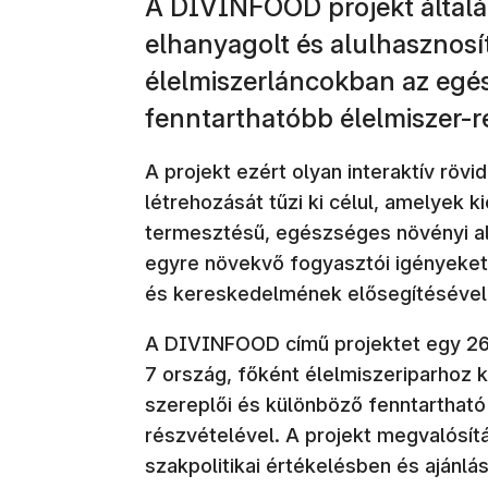
A DIVINFOOD projekt általán
elhanyagolt és alulhasznosí
élelmiszerláncokban az egé
fenntarthatóbb élelmiszer-
A projekt ezért olyan interaktív röv
létrehozását tűzi ki célul, amelyek ki
termesztésű, egészséges növényi ala
egyre növekvő fogyasztói igényeket
és kereskedelmének elősegítésével
A DIVINFOOD című projektet egy 26
7 ország, főként élelmiszeriparhoz k
szereplői és különböző fenntarthat
részvételével. A projekt megvalósí
szakpolitikai értékelésben és ajánl