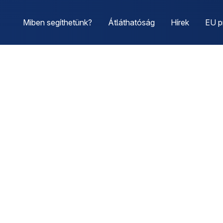
Miben segíthetünk?
Átláthatóság
Hírek
EU p