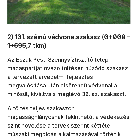
2) 101. számú védvonalszakasz (0+000 –
1+695,7 tkm)
Az Észak Pesti Szennyvíztisztító telep
magaspartját övező töltésen húzódó szakasz
a tervezett árvédelmi fejlesztés
megvalósítása után elsőrendű védvonallá
minősül, kiváltva a meglévő 36. sz. szakaszt.
A töltés teljes szakaszon
magassághiányosnak tekinthető, a védekezési
szint növelése a tervek szerint kétféle
műszaki megoldás alkalmazásával történik