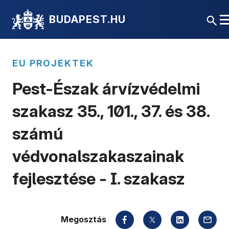
BUDAPEST.HU
EU PROJEKTEK
Pest-Észak árvízvédelmi
szakasz 35., 101., 37. és 38.
számú
védvonalszakaszainak
fejlesztése - I. szakasz
Megosztás