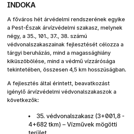
INDOKA
A főváros hét árvédelmi rendszerének egyike
a Pest-Észak árvízvédelmi szakasz, melynek
négy, a 35., 101., 37., 38. számú
védvonalszakaszainak fejlesztését célozza a
tárgyi beruházás, mind a magassághiány
kiküszöbölése, mind a védmű vízzárósága
tekintetében, összesen 4,5 km hosszúságban.
A fejlesztés által érintett, beavatkozást
igénylő árvízvédelmi védvonalszakaszok a
következők:
35. védvonalszakasz (3+001,8 -
4+682 tkm) – Vízművek mögötti
terület