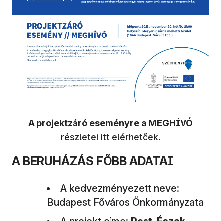
A projektzáró eseményre a
MEGHÍVÓ
(új ablakban nyílik meg)
részletei​
itt
elérhetőek​.
A BERUHÁZÁS FŐBB ADATAI
A kedvezményezett neve:
Budapest Főváros Önkormányzata
A projekt címe:
Pest-Észak