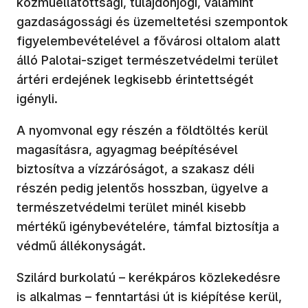
közműellátottsági, tulajdonjogi, valamint
gazdaságossági és üzemeltetési szempontok
figyelembevételével a fővárosi oltalom alatt
álló Palotai-sziget természetvédelmi terület
ártéri erdejének legkisebb érintettségét
igényli.
A nyomvonal egy részén a földtöltés kerül
magasításra, agyagmag beépítésével
biztosítva a vízzáróságot, a szakasz déli
részén pedig jelentős hosszban, ügyelve a
természetvédelmi terület minél kisebb
mértékű igénybevételére, támfal biztosítja a
védmű állékonyságát.
Szilárd burkolatú – kerékpáros közlekedésre
is alkalmas – fenntartási út is kiépítése kerül,