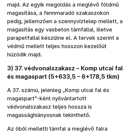
majd. Az egyik megoldás a meglévő földmű
magasítása, a fennmaradó szakaszokon
pedig, jellemzően a szennyvíztelep mellett, a
magasítás egy vasbeton támfallal, illetve
parapetfallal készülne el. A tervek szerint a
védmű mellett teljes hosszon kezelőút
húzódik majd.
3) 37. védvonalszakasz – Komp utcai fal
és magaspart (5+633,5 – 6+178,5 tkm)
A 37. számú, jelenleg „Komp utcai fal és
magaspart"-ként nyilvántartott
védvonalszakasz teljes hossza is
magassághiányosnak tekinthető.
Az öböl melletti támfal a meglévő falra