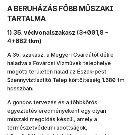
A BERUHÁZÁS FŐBB MŰSZAKI
TARTALMA
1) 35. védvonalszakasz (3+001,8 -
4+682 tkm)
A 35. szakasz, a Megyeri Csárdától délre
haladva a Fővárosi Vízművek telephelye
mögötti területen halad az Észak-pesti
Szennyvíztisztító Telep körtöltéséig 1.680 fm
hosszban.
A gondos tervezés és a többkörös
egyeztetés eredményeként egy olyan
műszaki megoldás készül, amely a
természetvédelmi adottságok,