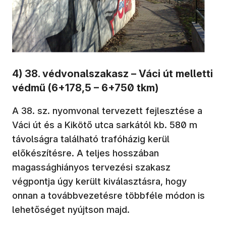
4) 38. védvonalszakasz – Váci út melletti
védmű (6+178,5 – 6+750 tkm)
A 38. sz. nyomvonal tervezett fejlesztése a
Váci út és a Kikötő utca sarkától kb. 580 m
távolságra található trafóházig kerül
előkészítésre. A teljes hosszában
magassághiányos tervezési szakasz
végpontja úgy került kiválasztásra, hogy
onnan a továbbvezetésre többféle módon is
lehetőséget nyújtson majd.