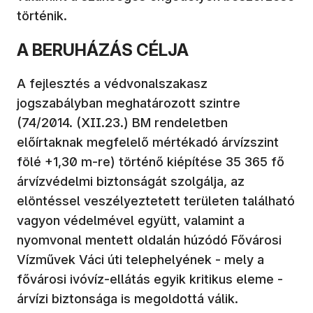
történik.
A BERUHÁZÁS CÉLJA
A fejlesztés a védvonalszakasz
jogszabályban meghatározott szintre
(74/2014. (XII.23.) BM rendeletben
előírtaknak megfelelő mértékadó árvízszint
fölé +1,30 m-re) történő kiépítése 35 365 fő
árvízvédelmi biztonságát szolgálja, az
elöntéssel veszélyeztetett területen található
vagyon védelmével együtt, valamint a
nyomvonal mentett oldalán húzódó Fővárosi
Vízművek Váci úti telephelyének - mely a
fővárosi ivóvíz-ellátás egyik kritikus eleme -
árvízi biztonsága is megoldottá válik.