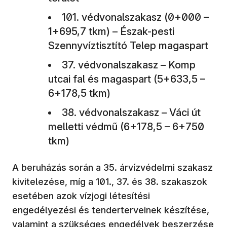
101. védvonalszakasz (0+000 –
1+695,7 tkm) – Észak-pesti
Szennyvíztisztító Telep magaspart
37. védvonalszakasz – Komp
utcai fal és magaspart (5+633,5 –
6+178,5 tkm)
38. védvonalszakasz – Váci út
melletti védmű (6+178,5 – 6+750
tkm)
A beruházás során a 35. árvízvédelmi szakasz
kivitelezése, míg a 101., 37. és 38. szakaszok
esetében azok vízjogi létesítési
engedélyezési és tenderterveinek készítése,
valamint a szükséges engedélyek beszerzése