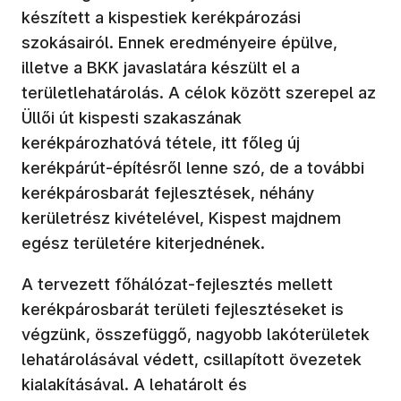
készített a kispestiek kerékpározási
szokásairól. Ennek eredményeire épülve,
illetve a BKK javaslatára készült el a
területlehatárolás. A célok között szerepel az
Üllői út kispesti szakaszának
kerékpározhatóvá tétele, itt főleg új
kerékpárút-építésről lenne szó, de a további
kerékpárosbarát fejlesztések, néhány
kerületrész kivételével, Kispest majdnem
egész területére kiterjednének.
A tervezett főhálózat-fejlesztés mellett
kerékpárosbarát területi fejlesztéseket is
végzünk, összefüggő, nagyobb lakóterületek
lehatárolásával védett, csillapított övezetek
kialakításával. A lehatárolt és