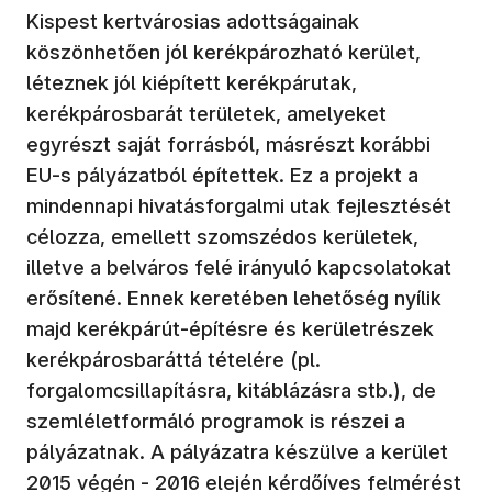
Kispest kertvárosias adottságainak
köszönhetően jól kerékpározható kerület,
léteznek jól kiépített kerékpárutak,
kerékpárosbarát területek, amelyeket
egyrészt saját forrásból, másrészt korábbi
EU-s pályázatból építettek. Ez a projekt a
mindennapi hivatásforgalmi utak fejlesztését
célozza, emellett szomszédos kerületek,
illetve a belváros felé irányuló kapcsolatokat
erősítené. Ennek keretében lehetőség nyílik
majd kerékpárút-építésre és kerületrészek
kerékpárosbaráttá tételére (pl.
forgalomcsillapításra, kitáblázásra stb.), de
szemléletformáló programok is részei a
pályázatnak. A pályázatra készülve a kerület
2015 végén - 2016 elején kérdőíves felmérést