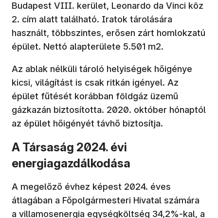
Budapest VIII. kerület, Leonardo da Vinci köz
2. cím alatt található. Iratok tárolására
használt, többszintes, erősen zárt homlokzatú
épület. Nettó alapterülete 5.501 m2.
Az ablak nélküli tároló helyiségek hőigénye
kicsi, világítást is csak ritkán igényel. Az
épület fűtését korábban földgáz üzemű
gázkazán biztosította. 2020. október hónaptól
az épület hőigényét távhő biztosítja.
A Társaság 2024. évi
energiagazdálkodása
A megelőző évhez képest 2024. éves
átlagában a Főpolgármesteri Hivatal számára
a villamosenergia egységköltség 34,2%-kal, a