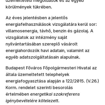
üzemeltetési megoldások és az egyéb
körülmények tükrében.
Az éves jelentésben a jelentős
energiafelhasználások vizsgálatára kerül sor:
villamosenergia, távhő, benzin és gázolaj. A
vizsgálatok az intézmény saját
nyilvántartásában szereplő vásárolt
energiahordozók havi adatain, valamint az
egyéb adatszolgáltatásain alapulnak.
Budapest Főváros Főpolgármesteri Hivatal az
általa üzemeltetett telephelyek
energiafogyasztása alapján a 122/2015. (V.26.)
Korm. rendelet szerinti besorolás
értelmében
energetikai szakreferens
igénybevételére kötelezett
.