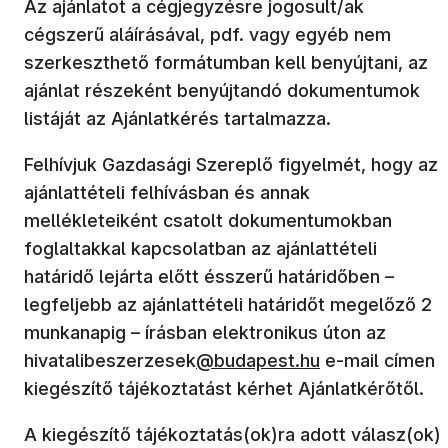
Az ajánlatot a cégjegyzésre jogosult/ak
cégszerű aláírásával, pdf. vagy egyéb nem
szerkeszthető formátumban kell benyújtani, az
ajánlat részeként benyújtandó dokumentumok
listáját az Ajánlatkérés tartalmazza.
Felhívjuk Gazdasági Szereplő figyelmét, hogy az
ajánlattételi felhívásban és annak
mellékleteiként csatolt dokumentumokban
foglaltakkal kapcsolatban az ajánlattételi
határidő lejárta előtt ésszerű határidőben –
legfeljebb az ajánlattételi határidőt megelőző 2
munkanapig – írásban elektronikus úton az
hivatalibeszerzesek
@budapest.hu
e-mail címen
kiegészítő tájékoztatást kérhet Ajánlatkérőtől.
A kiegészítő tájékoztatás(ok)ra adott válasz(ok)