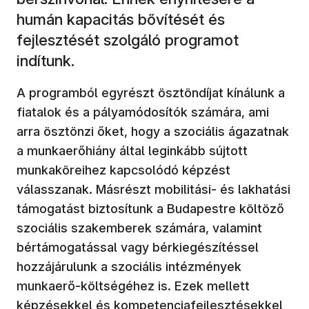
humán kapacitás bővítését és
fejlesztését szolgáló programot
indítunk.
A programból egyrészt ösztöndíjat kínálunk a
fiatalok és a pályamódosítók számára, ami
arra ösztönzi őket, hogy a szociális ágazatnak
a munkaerőhiány által leginkább sújtott
munkaköreihez kapcsolódó képzést
válasszanak. Másrészt mobilitási- és lakhatási
támogatást biztosítunk a Budapestre költöző
szociális szakemberek számára, valamint
bértámogatással vagy bérkiegészítéssel
hozzájárulunk a szociális intézmények
munkaerő-költségéhez is. Ezek mellett
képzésekkel és kompetenciafejlesztésekkel