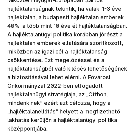
Miközben Nyugat-Európában „tartós”
hajléktalanságnak tekintik, ha valaki 1-3 éve
hajléktalan, a budapesti hajléktalan emberek
40%-a több mint 10 éve él hajléktalanságban.
A hajléktalanügyi politika korábban jórészt a
hajléktalan emberek ellátására szorítkozott,
miközben az igazi cél a hajléktalanság
csökkentése. Ezt megelőzéssel és a
hajléktalanságból való kilépés lehetőségének
a biztosításával lehet elérni. A Fővárosi
Önkormányzat 2022-ben elfogadott
hajléktalanügyi stratégiája, az „Otthon,
mindenkinek” ezért azt célozza, hogy a
„hajléktalanellátás” helyett a megfizethető
lakhatás kerüljön a hajléktalanügyi politika
középpontjába.