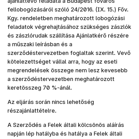
ajánlattevő feladata a Budapest főváros
fellobogózásáról szóló 24/2016. (IX. 15.) Főv.
Kgy. rendeletben meghatározott lobogózási
feladatok végrehajtásához szükséges zászlók
és zászlórudak szállítása Ajánlatkérő részére
a műszaki leírásban és a
szerződéstervezetben foglaltak szerint. Vevő
kötelezettséget vállal arra, hogy az eseti
megrendelések összege nem lesz kevesebb
a szerződéstervezetben meghatározott
keretösszeg 70 %-ánál.
Az eljárás során nincs lehetőség
részajánlattételre.
A Szerződés a Felek általi kölcsönös aláírás
napján lép hatályba és hatálya a Felek általi