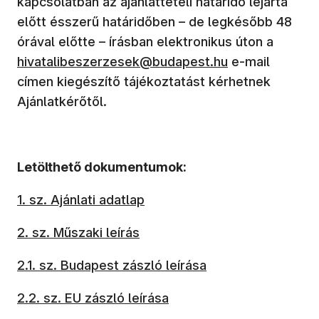
kapcsolatban az ajánlattételi határidő lejárta
előtt ésszerű határidőben – de legkésőbb 48
(új abl
órával előtte – írásban elektronikus úton a
hivatalibeszerzesek@budapest.hu
e-mail
címen kiegészítő tájékoztatást kérhetnek
Ajánlatkérőtől.
Letölthető dokumentumok:
1. sz. Ajánlati adatlap
2. sz. Műszaki leírás
2.1. sz. Budapest zászló leírása
2.2. sz. EU zászló leírása