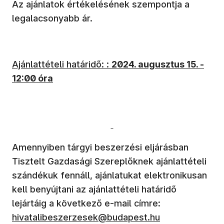
Az ajánlatok értékelésének szempontja a
legalacsonyabb ár.
Ajánlattételi határidő: :
2024. augusztus 15. -
12:00 óra
Amennyiben tárgyi beszerzési eljárásban
Tisztelt Gazdasági Szereplőknek ajánlattételi
szándékuk fennáll, ajánlatukat elektronikusan
kell benyújtani az ajánlattételi határidő
(új ablakban n
lejártáig a következő e-mail címre
:
hivatalibeszerzesek@budapest.hu