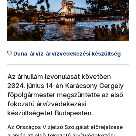
Duna
árvíz
árvízvédekezési készültség
Az árhullám levonulását követően
2024. június 14-én Karácsony Gergely
főpolgármester megszüntette az első
fokozatú árvízvédekezési
készültségetet Budapesten.
Az Országos Vízjelző Szolgálat előrejelzése
alapján az első fokozatú árvízvédekezési