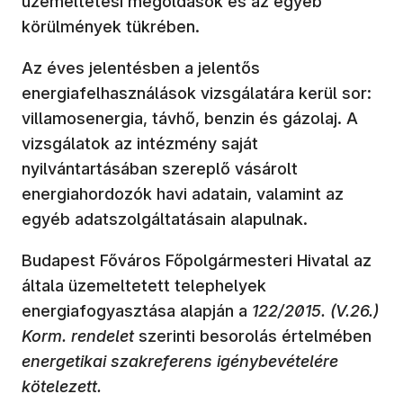
üzemeltetési megoldások és az egyéb
körülmények tükrében.
Az éves jelentésben a jelentős
energiafelhasználások vizsgálatára kerül sor:
villamosenergia, távhő, benzin és gázolaj. A
vizsgálatok az intézmény saját
nyilvántartásában szereplő vásárolt
energiahordozók havi adatain, valamint az
egyéb adatszolgáltatásain alapulnak.
Budapest Főváros Főpolgármesteri Hivatal az
általa üzemeltetett telephelyek
energiafogyasztása alapján a
122/2015. (V.26.)
Korm. rendelet
szerinti besorolás értelmében
energetikai szakreferens igénybevételére
kötelezett.