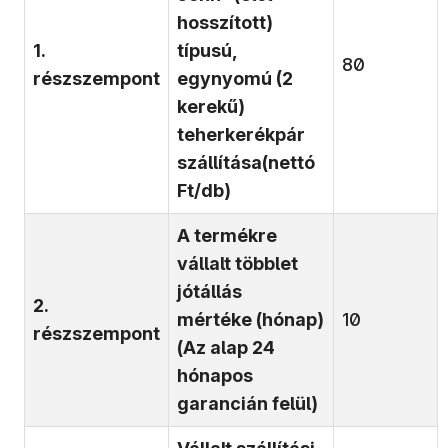
hosszított)
1.
típusú,
80
részszempont
egynyomú (2
kerekű)
teherkerékpár
szállítása
(nettó
Ft/db)
A termékre
vállalt többlet
jótállás
2.
mértéke
(hónap)
10
részszempont
(Az alap 24
hónapos
garancián felül)