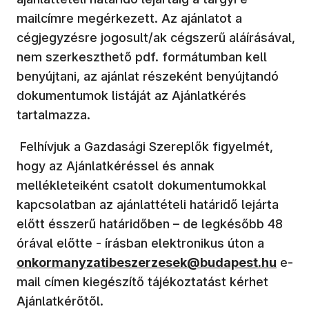
mailcímre megérkezett. Az ajánlatot a
cégjegyzésre jogosult/ak cégszerű aláírásával,
nem szerkeszthető pdf. formátumban kell
benyújtani, az ajánlat részeként benyújtandó
dokumentumok listáját az Ajánlatkérés
tartalmazza.
Felhívjuk a Gazdasági Szereplők figyelmét,
hogy az Ajánlatkéréssel és annak
mellékleteiként csatolt dokumentumokkal
kapcsolatban az ajánlattételi határidő lejárta
előtt ésszerű határidőben – de legkésőbb 48
(új abl
órával előtte - írásban elektronikus úton a
onkormanyzatibeszerzesek@budapest.hu
e-
mail címen kiegészítő tájékoztatást kérhet
Ajánlatkérőtől.