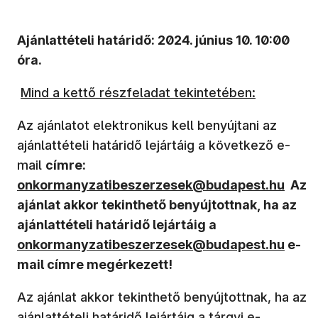
Ajánlattételi határidő: 2024. június 10. 10:00
óra.
Mind a kettő részfeladat tekintetében:
Az ajánlatot elektronikus kell benyújtani az
ajánlattételi határidő lejártáig a következő e-
(új ablakban nyílik meg)
(új ablakban nyílik meg)
mail
címre:
onkormanyzatibeszerzesek@budapest.hu
Az
ajánlat akkor tekinthető benyújtottnak, ha az
(új ablakban nyí
ajánlattételi határidő lejártáig a
onkormanyzatibeszerzesek@budapest.hu
e-
mail címre megérkezett!
Az ajánlat akkor tekinthető benyújtottnak, ha az
ajánlattételi határidő lejártáig a tárgyi e-