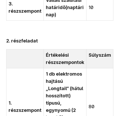
Vállalt szállítási
3.
határidő
(naptári
10
részszempont
nap)
2. részfeladat
Értékelési
Súlyszám
részszempontok
1 db elektromos
hajtású
„Longtail” (hátul
hosszított)
1.
típusú,
80
részszempont
egynyomú (2