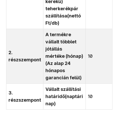
kerekű)
teherkerékpár
szállítása
(nettó
Ft/db)
A termékre
vállalt többlet
jótállás
2.
mértéke
(hónap)
10
részszempont
(Az alap 24
hónapos
garancián felül)
Vállalt szállítási
3.
határidő
(naptári
10
részszempont
nap)