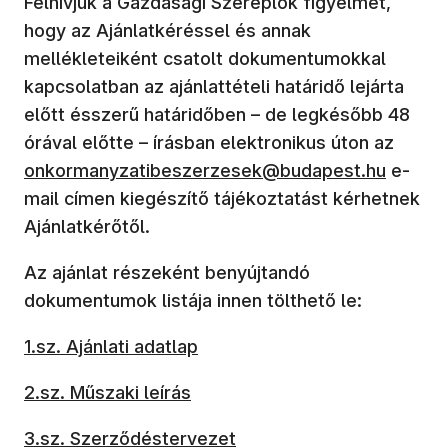
Felhívjuk a Gazdasági Szereplők figyelmét,
hogy az Ajánlatkéréssel és annak
mellékleteiként csatolt dokumentumokkal
kapcsolatban az ajánlattételi határidő lejárta
előtt ésszerű határidőben – de legkésőbb 48
(új a
órával előtte – írásban elektronikus úton az
onkormanyzatibeszerzesek@budapest.hu
e-
mail címen kiegészítő tájékoztatást kérhetnek
Ajánlatkérőtől.
Az ajánlat részeként benyújtandó
dokumentumok listája innen tölthető le:
1.sz. Ajánlati adatlap
2.sz. Műszaki leírás
3.sz. Szerződéstervezet